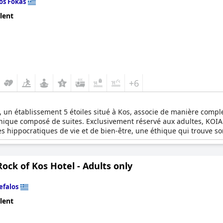
os Fokas
lent
+6
y, un établissement 5 étoiles situé à Kos, associe de manière comple
unique composé de suites. Exclusivement réservé aux adultes, KOI
 hippocratiques de vie et de bien-être, une éthique qui trouve so
le de passer des vacances, le complexe met l'accent sur un mode de 
ué à seulement 6 km de la ville de l'île de Kos et bénéficiant d'un
plombe la plage, offrant à ses hôtes une vue captivante. La conce
ock of Kos Hotel - Adults only
s un aperçu du mode de vie ancestral de l'île. Ce havre réservé au
anquille et un voyage unique dans les riches racines historiques de 
efalos
lent