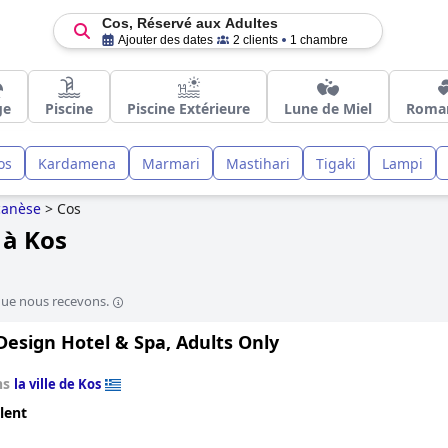
Cos, Réservé aux Adultes
Ajouter des dates
2 clients
1 chambre
ge
Piscine
Piscine Extérieure
Lune de Miel
Roma
os
Kardamena
Marmari
Mastihari
Tigaki
Lampi
anèse
>
Cos
 à Kos
que nous recevons.
Design Hotel & Spa, Adults Only
ns
la ville de Kos
lent