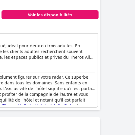
Voir les disponibilités
qué, idéal pour deux ou trois adultes. En
ue les clients adultes recherchent souvent
e, les espaces publics et privés du Theros All
n luxuriant. Cette stratégie de conception
 les palmiers, associés à des plantes
issent que les environnements intérieurs
olument figurer sur votre radar. Ce superbe
ultes à la recherche d'une retraite reposante.
re dans tous les domaines. Sans enfants en
xclusivité de l'hôtel signifie qu'il est parfait
profiter de la compagnie de l'autre et vous
illité de l'hôtel et notant qu'il est parfait
au
Theros All Suite Hotel - Adults Only
et