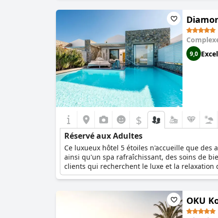
solitaires qui veulent une expérience haut de
séjournant à l'Aqua Blu Boutique Hotel & Spa, 
Diamond
Complexe
Excel
9,0
$
Réservé aux Adultes
Ce luxueux hôtel 5 étoiles n'accueille que de
ainsi qu'un spa rafraîchissant, des soins de bi
clients qui recherchent le luxe et la relaxatio
OKU K