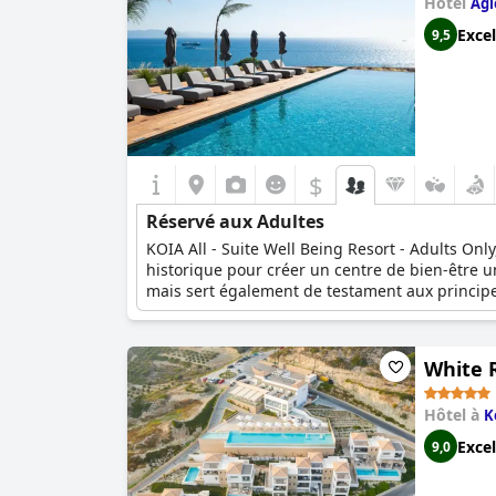
Hôtel
Agi
Excel
9,5
$
Réservé aux Adultes
KOIA All - Suite Well Being Resort - Adults Onl
historique pour créer un centre de bien-être 
mais sert également de testament aux principes
l'esprit de la promotion d'une manière naturel
coexistent et s'enrichissent mutuellement. Sit
cascade de la colline d'Agios Fokas, KOIA sur
White R
colonie dorique d'Hexapolis, offrant aux client
d'harmonie et d'éveil des sens, une retraite tr
Hôtel à
K
Excel
9,0