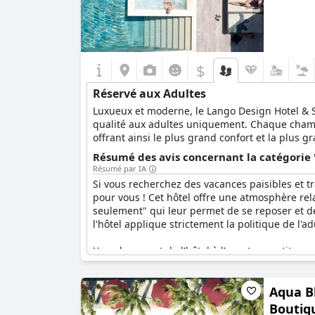
$
Réservé aux Adultes
Luxueux et moderne, le Lango Design Hotel & Sp
qualité aux adultes uniquement. Chaque chamb
offrant ainsi le plus grand confort et la plus 
spécialités culinaires, offrant une expérience d
Résumé des avis concernant la catégorie 
Résumé par IA
Si vous recherchez des vacances paisibles et t
pour vous ! Cet hôtel offre une atmosphère re
seulement" qui leur permet de se reposer et de
l'hôtel applique strictement la politique de l'ad
L'emplacement de l'hôtel à l'ouest garantit une 
permet aux clients de se détendre et de se rel
où les clients peuvent se concentrer sur la dét
Aqua Bl
dans un environnement sans enfants, le
Lango
Boutiqu