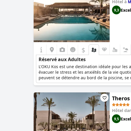
Hôtel à
M
Excel
9,3
$
Réservé aux Adultes
L'OKU Kos est une destination idéale pour les
évacuer le stress et les anxiétés de la vie quot
peuvent se détendre au bord de la piscine, se 
séance de yoga.
Theros 
Hôtel da
Excel
9,5