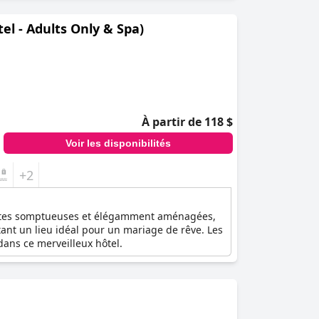
de luxe et d'un service client exceptionnel en
l - Adults Only & Spa)
À partir de 118 $
Voir les disponibilités
+2
 suites somptueuses et élégamment aménagées,
étant un lieu idéal pour un mariage de rêve. Les
dans ce merveilleux hôtel.