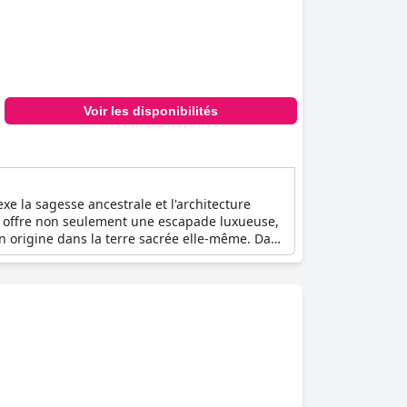
Voir les disponibilités
xe la sagesse ancestrale et l'architecture
A offre non seulement une escapade luxueuse,
n origine dans la terre sacrée elle-même. Dans
vie équilibré où la nature et les individus
 emplacement spectaculaire descendant en
ption du complexe rend hommage à l'ancienne
x adultes offre une expérience inégalée
la région.