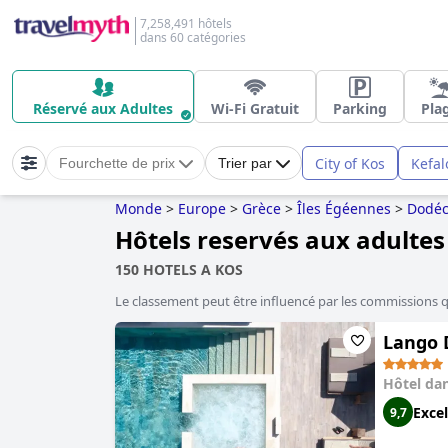
7,258,491 hôtels
dans 60 catégories
Réservé aux Adultes
Wi-Fi Gratuit
Parking
Pla
City of Kos
Kefal
Fourchette de prix
Trier par
Monde
>
Europe
>
Grèce
>
Îles Égéennes
>
Dodéc
Hôtels reservés aux adultes
150 HOTELS A KOS
Le classement peut être influencé par les commissions 
Lango 
Hôtel da
Excel
9,7