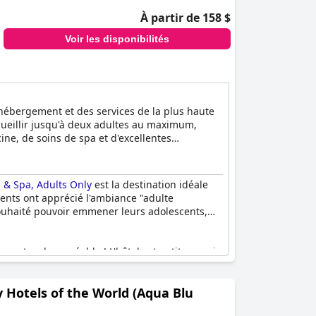
À partir de 158 $
Voir les disponibilités
 hébergement et des services de la plus haute
ueillir jusqu'à deux adultes au maximum,
ine, de soins de spa et d'excellentes
 & Spa, Adults Only
est la destination idéale
ents ont apprécié l'ambiance "adulte
 souhaité pouvoir emmener leurs adolescents,
 une touche agréable ! L'hôtel est petit, ce qui
ffre une atmosphère de paix et de tranquillité
acées sous le signe de la détente et de la paix
 Hotels of the World (Aqua Blu