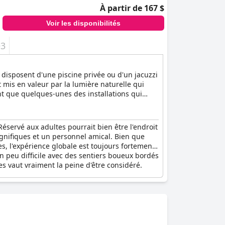
À partir de 167 $
Voir les disponibilités
+3
 disposent d'une piscine privée ou d'un jacuzzi
mis en valeur par la lumière naturelle qui
nt que quelques-unes des installations qui
leil depuis le point culminant de Kefalos et
 Réservé aux adultes pourrait bien être l'endroit
agnifiques et un personnel amical. Bien que
les, l'expérience globale est toujours fortement
n peu difficile avec des sentiers boueux bordés
es vaut vraiment la peine d'être considéré.