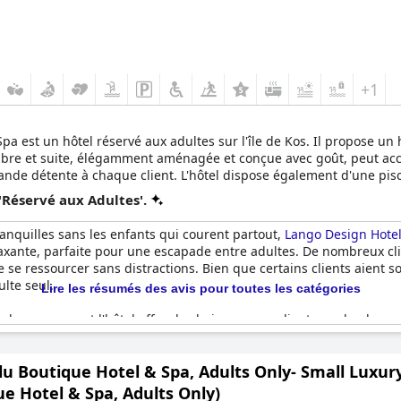
+1
a est un hôtel réservé aux adultes sur l'île de Kos. Il propose un
re et suite, élégamment aménagée et conçue avec goût, peut acc
grande détente à chaque client. L'hôtel dispose également d'une pisc
e relaxation holistique à chaque client.
'Réservé aux Adultes'.
ranquilles sans les enfants qui courent partout,
Lango Design Hotel
laxante, parfaite pour une escapade entre adultes. De nombreux cli
 se ressourcer sans distractions. Bien que certains clients aient
ulte seul.
Lire les résumés des avis pour toutes les catégories
plage propre et l'hôtel offre des boissons aux clients sur la plage -
axer dans un environnement calme. Plus important encore, l'hôtel o
ente tout au long de leur séjour. Si vous recherchez des vacances pl
u Boutique Hotel & Spa, Adults Only- Small Luxury
 Design Hotel & Spa, Adults Only
est la destination idéale.
e Hotel & Spa, Adults Only)