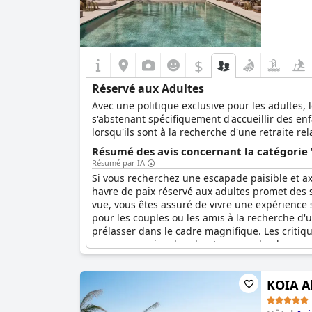
$
Réservé aux Adultes
Avec une politique exclusive pour les adultes, 
s'abstenant spécifiquement d'accueillir des enf
lorsqu'ils sont à la recherche d'une retraite r
Suite Hotel sont organisés de manière réfléchi
Résumé des avis concernant la catégorie 
unique maximise l'intimité et crée un refuge raf
Résumé par IA
aromatiques, composent un cadre enchanteur 
Si vous recherchez une escapade paisible et ax
reflètent la sérénité des espaces extérieurs, fa
havre de paix réservé aux adultes promet des 
vue, vous êtes assuré de vivre une expérience se
pour les couples ou les amis à la recherche d'
prélasser dans le cadre magnifique. Les critiques
pour ceux qui recherchent un peu de glamour e
préparez-vous à être impressionné.
KOIA Al