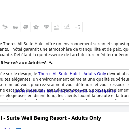
+5
le Theros All Suite Hotel offre un environnement serein et sophisti
ants, l'hôtel garantit une atmosphère de tranquillité et de paix, q
elaxante. Reflétant la quintessence de l'architecture méditerranéenn
e autour de cours intérieures et entourés d'un jardin méditerranée
'Réservé aux Adultes'.
raîchissant pour les clients. Dans ce havre de paix, les oliviers et
pour une évasion ultime. Les suites élégamment aménagées garant
ée sur le design, le
Theros All Suite Hotel - Adults Only
devrait abs
isant du Theros All Suite Hotel un sanctuaire distinctif pour les ad
suites élégantes, un environnement calme et une qualité supérieu
reine où vous pourrez vraiment vous détendre et vous ressourcer. L'e
une escapade luxueuse ; sans distractions, vous pouvez simplement 
Lire les résumés des avis pour toutes les catégories
 élogieuses en disent long, les clients louant la beauté et la tranqu
t de cocooning. Alors, qu'attendez-vous ? Réservez votre séjour 
l - Suite Well Being Resort - Adults Only