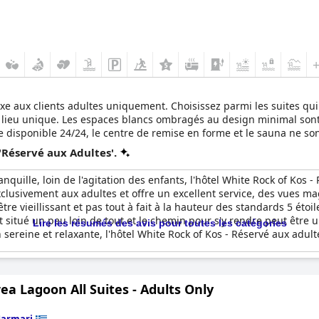
xe aux clients adultes uniquement. Choisissez parmi les suites qui
 lieu unique. Les espaces blancs ombragés au design minimal sont 
ge disponible 24/24, le centre de remise en forme et le sauna ne so
ser votre temps dans ce lieu magnifique. Profitez du coucher de so
'Réservé aux Adultes'.
splendeur.
quille, loin de l'agitation des enfants, l'hôtel White Rock of Kos -
exclusivement aux adultes et offre un excellent service, des vues m
être vieillissant et pas tout à fait à la hauteur des standards 5 étoi
 situé un peu loin de tout et le chemin pour s'y rendre peut être u
Lire les résumés des avis pour toutes les catégories
sereine et relaxante, l'hôtel White Rock of Kos - Réservé aux adult
ea Lagoon All Suites - Adults Only