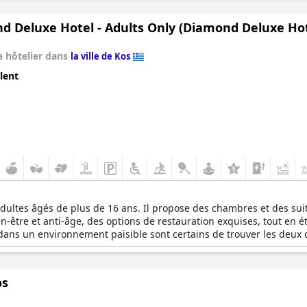
 gamme. Offrez-vous un moment de détente, entouré d'équipements 
où l'accent est vraiment mis sur les adultes seulement.
 Deluxe Hotel - Adults Only (Diamond Deluxe Hote
 hôtelier dans
la ville de Kos
lent
s adultes âgés de plus de 16 ans. Il propose des chambres et des
en-être et anti-âge, des options de restauration exquises, tout en 
n dans un environnement paisible sont certains de trouver les deux 
os