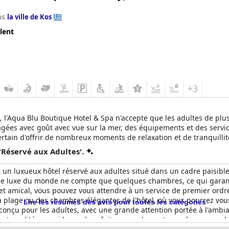
ns
la ville de Kos
lent
+3
, l'Aqua Blu Boutique Hotel & Spa n'accepte que les adultes de p
gées avec goût avec vue sur la mer, des équipements et des servic
certain d'offrir de nombreux moments de relaxation et de tranquillit
'Réservé aux Adultes'.
 un luxueux hôtel réservé aux adultes situé dans un cadre paisible
 de luxe du monde ne compte que quelques chambres, ce qui garan
et amical, vous pouvez vous attendre à un service de premier ordr
la plage ou des chambres élégantes de l'hôtel, où vous pourrez vous
Lire les résumés des avis pour toutes les catégories
nçu pour les adultes, avec une grande attention portée à l'ambianc
 et qualité, ce qui le rend parfait non seulement pour les escapa