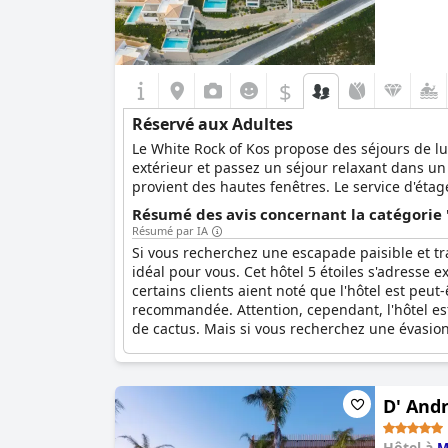
$
Réservé aux Adultes
Le White Rock of Kos propose des séjours de lu
extérieur et passez un séjour relaxant dans un
provient des hautes fenêtres. Le service d'éta
vous permettront de vous sentir heureux de pas
Résumé des avis concernant la catégorie 
découvrez l'hospitalité grecque dans toute sa 
Résumé par IA
Si vous recherchez une escapade paisible et tran
idéal pour vous. Cet hôtel 5 étoiles s'adresse 
certains clients aient noté que l'hôtel est peut-
recommandée. Attention, cependant, l'hôtel est
de cactus. Mais si vous recherchez une évasion 
D' Andr
Hôtel à