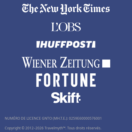
NUMÉRO DE LICENCE GNTO (MH.T.E.): 0259Ε60000576001
Copyright © 2012–2026 Travelmyth™. Tous droits réservés.