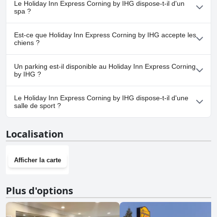
Le Holiday Inn Express Corning by IHG dispose-t-il d'un
appartenant à une ou plusieurs des catégories suivantes : Piscine
spa ?
Chauffée, Piscine Extérieure.
Non, il n'y a pas de spa à Holiday Inn Express Corning by IHG.
Est-ce que Holiday Inn Express Corning by IHG accepte les
chiens ?
Non, Holiday Inn Express Corning by IHG n'accepte pas les
Un parking est-il disponible au Holiday Inn Express Corning
chiens.
by IHG ?
Oui, un parking est disponible à Holiday Inn Express Corning by
Le Holiday Inn Express Corning by IHG dispose-t-il d'une
IHG.
salle de sport ?
Oui, Holiday Inn Express Corning by IHG dispose d'une salle de
Localisation
sport.
Afficher la carte
Plus d'options