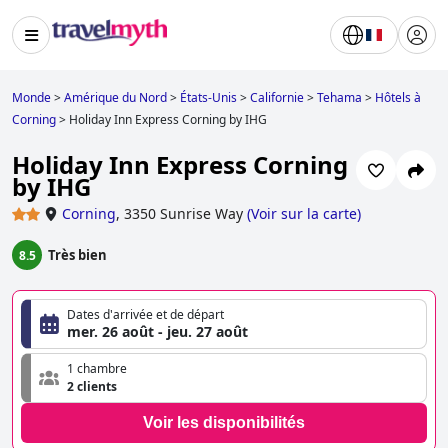
Monde
>
Amérique du Nord
>
États-Unis
>
Californie
>
Tehama
>
Hôtels à
Corning
>
Holiday Inn Express Corning by IHG
Holiday Inn Express Corning
by IHG
Corning
,
3350 Sunrise Way
(
Voir sur la carte
)
Très bien
8.5
Dates d'arrivée et de départ
mer. 26 août - jeu. 27 août
1 chambre
2 clients
Voir les disponibilités