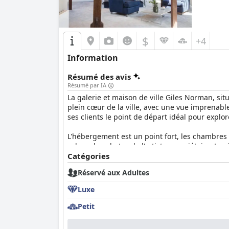
$
+4
Information
Résumé des avis
Résumé par IA
La galerie et maison de ville Giles Norman, si
plein cœur de la ville, avec une vue imprenable
ses clients le point de départ idéal pour explo
L'hébergement est un point fort, les chambres
valeur des photos de l'artiste propriétaire. Le
confortables et des équipements bien aménagé
Catégories
donnant l'impression d'un séjour dans un hôtel
Réservé aux Adultes
La propreté est un aspect remarquable, les cl
Luxe
luxueux mais moderne, combiné à l'atmosphère a
service exceptionnel, sa gentillesse et sa servi
Petit
accommodante, fournissant aux clients des reco