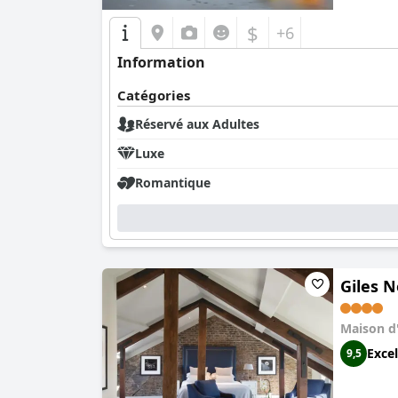
$
+6
Information
Catégories
Réservé aux Adultes
Luxe
Romantique
Giles 
Maison d
Excel
9,5