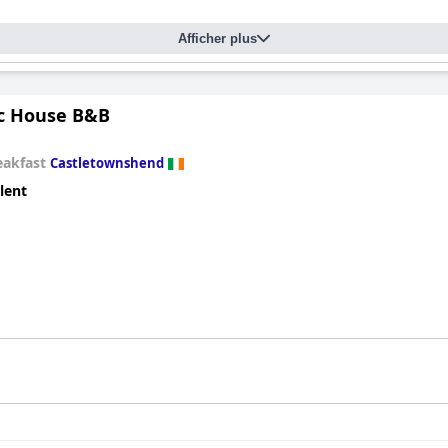
Afficher plus
ic House B&B
eakfast
Castletownshend
lent