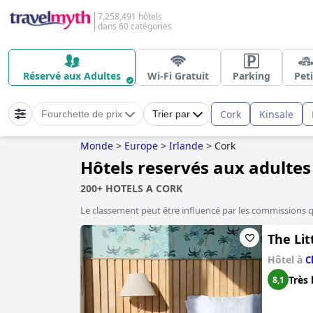
7,258,491 hôtels
dans 60 catégories
Réservé aux Adultes
Wi-Fi Gratuit
Parking
Peti
Cork
Kinsale
Fourchette de prix
Trier par
Monde
>
Europe
>
Irlande
>
Cork
Hôtels reservés aux adultes
200+ HOTELS A CORK
Le classement peut être influencé par les commissions 
The Lit
Hôtel à
C
Très 
8,1