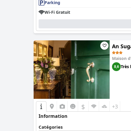
Parking
Wi-Fi Gratuit
An Sug
Maison d
Très 
8,6
$
+3
Information
Catégories