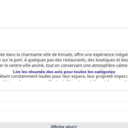
tuée dans la charmante ville de Kinsale, offre une expérience iné
 sur le port. À quelques pas des restaurants, des boutiques et des a
rer le centre-ville animé, tout en conservant une atmosphère calme
Lire les résumés des avis pour toutes les catégories
 étant constamment louées pour leur espace, leur propreté impecca
s intérieurs luxueux, accueillants et élégants contribuent à une am
s comme des machines à expresso et des réfrigérateurs bien garn
 5 étoiles.
ients louant à plusieurs reprises les chambres et les espaces comm
ccueillante créée par le personnel, ajoute à l'attrait général. En 
abilité. Les propriétaires, Giles et Catherine, sont particulièrement
mmandations détaillées sur les restaurants et les attractions loca
Afficher plus