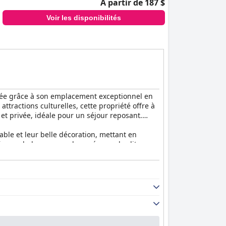
À partir de 187 $
Voir les disponibilités
galée grâce à son emplacement exceptionnel en
ttractions culturelles, cette propriété offre à
 et privée, idéale pour un séjour reposant.
ble et leur belle décoration, mettant en
biance chaleureuse, rehaussée par des lits
is. Chaque détail est soigneusement étudié,
uns, impeccables et bien entretenus. Le design
parlant du personnel, il est célébré pour son
 appréciés pour leur gentillesse et leur nature
les.