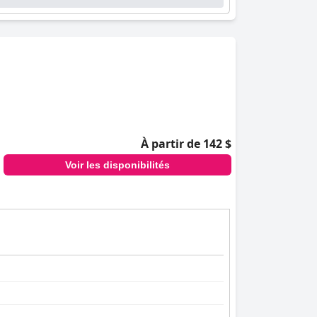
es jamais expérimentés, ornés d'une literie
cts du séjour, des douches agréables aux
chambres élégantes et méticuleusement
astique et agréable. Cela en fait une
À partir de 142 $
Voir les disponibilités