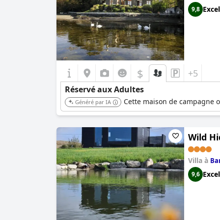
Excel
9,8
$
+5
Réservé aux Adultes
Cette maison de campagne offr
Généré par IA
Wild H
Villa à
Ba
Excel
9,6