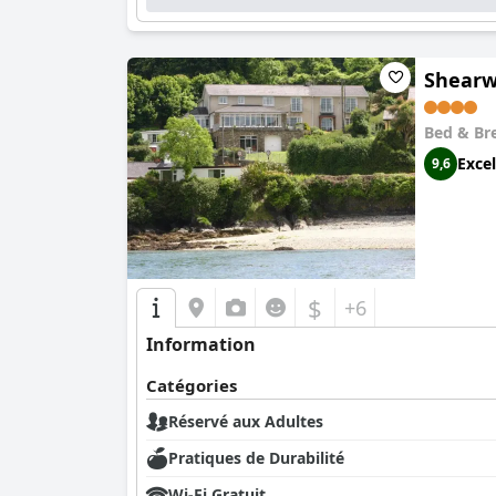
La qualité du couchage est fréquemment mise en
impeccable assurant un sommeil réparateur. L'a
produits de toilette de qualité supérieure fourn
Shearw
Dans l'ensemble, la galerie et maison de vill
conçues, ses superbes installations et le servi
Bed & Br
destination hautement recommandée pour les vi
Excel
9,6
$
+6
Information
Catégories
Réservé aux Adultes
Pratiques de Durabilité
Wi-Fi Gratuit