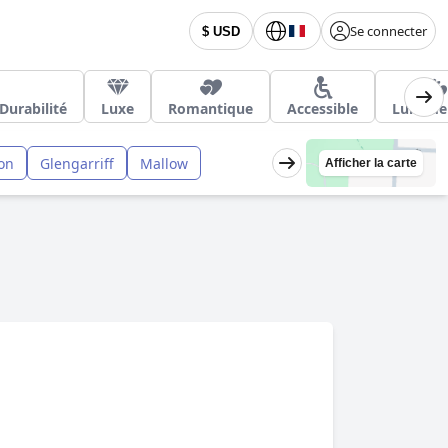
Se connecter
$ USD
Durabilité
Luxe
Romantique
Accessible
Lune de
on
Glengarriff
Mallow
Afficher la carte