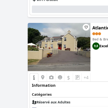
Atlant
Bed & Br
Excel
9,8
$
+4
Information
Catégories
Réservé aux Adultes