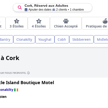
Cork, Réservé aux Adultes
Ajouter des dates
2 clients
1 chambre
t
3 Étoiles
4 Étoiles
Chien Accepté
Pratiques de 
Bantry
Clonakilty
Youghal
Cobh
Skibbereen
Midlet
 à Cork
que nous recevons.
tle Island Boutique Motel
lonakilty
bien