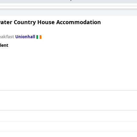
 avant, les lits King Size étant décrits comme les plus confortabl
ttention portée à l'élégance et au confort s'étend à tous les aspe
is.
ater Country House Accommodation
e Giles Norman est la quintessence de l'hébergement de luxe. Ses 
ce exceptionnel fourni par le personnel garantissent un séjour fant
eakfast
Unionhall
siteurs à la recherche de qualité et de commodité à Kinsale.
lent