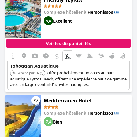
volley-ball aquatique, que vous nagiez dans l'une des
nombreuses piscines ou que vous vous détendiez simplement
Complexe hôtelier à
Hersonissos
sur une chaise longue, le parc aquatique de cet hôtel a tout
pour plaire !
Excellent
8,8
Voir les disponibilités
$
Toboggan Aquatique
Offre probablement un accès au parc
Généré par IA
aquatique Lyttos Beach, offrant une expérience haut de gamme
avec un large éventail d'activités nautiques.
Mediterraneo Hotel
Complexe hôtelier à
Hersonissos
Bien
7,4