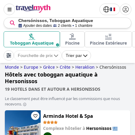
Chersónissos, Toboggan Aquatique
Ajouter des dates
2 clients
1 chambre
Toboggan Aquatique
Piscine
Piscine Extérieure
Fourchette de prix
Trier par
Monde
>
Europe
>
Grèce
>
Crète
>
Heraklion
>
Chersónissos
Hôtels avec toboggan aquatique à
Hersonissos
19 HOTELS DANS ET AUTOUR A HERSONISSOS
Le classement peut être influencé par les commissions que nous
recevons.
Arminda Hotel & Spa
Complexe hôtelier à
Hersonissos