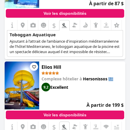
À partir de 87 $
Voir les disponibilités
$
Toboggan Aquatique
Ajoutant à l'attrait de l'ambiance d'inspiration méditerranéenne
de l'hôtel Mediterraneo, le toboggan aquatique de la piscine est
un spectacle délicieux auquel il est impossible de résister.
Composé de deux toboggans distincts, il promet une
expérience exaltante et pleine d'éclaboussures à tous ceux qui
Elios Hill
osent s'y aventurer. Le premier toboggan, caractérisé par un
plongeon direct, offre un parcours palpitant jusqu'à la piscine en
contrebas. La descente est éprouvante, et à la fin, les visiteurs
Complexe hôtelier à
Hersonissos
sont accueillis par une éclaboussure rafraîchissante. Le
Excellent
9,2
deuxième toboggan est plus aventureux grâce à son parcours
circulaire. Les passagers peuvent profiter d'un tourbillon, un
voyage virevoltant qui contraste magnifiquement avec la chute
rapide de son homologue, avant d'être projetés dans la piscine
À partir de 199 $
d'aigue-marine vibrante en contrebas. Les deux toboggans
combinent des éléments d'excitation et de relaxation et forment
Voir les disponibilités
un mélange parfait qui reflète l'ambiance unique de l'hôtel,
servant de havre de plaisir et de loisir pour tous les esprits en
$