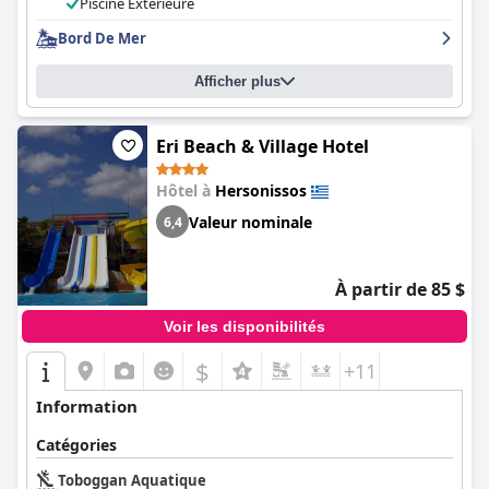
sont mitigés en ce qui concerne la qualité des chambres, mais si
Piscine Extérieure
vous privilégiez des chambres spacieuses et propres pour votre
Bord De Mer
séjour, le
Mitsis Cretan Village (Canvas by Mitsis Cretan Village)
pourrait être un excellent choix.
Afficher plus
Eri Beach & Village Hotel
Hôtel à
Hersonissos
Valeur nominale
6,4
À partir de 85 $
Voir les disponibilités
$
+11
Information
Catégories
Toboggan Aquatique