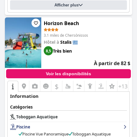
personnes.
Afficher plus
Horizon Beach
3.1 miles de Chersónissos
Hôtel à
Stalis
Très bien
8,5
À partir de 82 $
Voir les disponibilités
$
+13
Information
Catégories
Toboggan Aquatique
Piscine
Piscine Vue Panoramique
Toboggan Aquatique