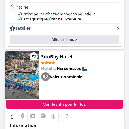
Piscine
Piscine pour Enfants
Toboggan Aquatique
Parc Aquatique
Piscine Extérieure
4 Étoiles
Afficher plus
SunBay Hotel
Hôtel à
Hersonissos
Valeur nominale
5,2
Voir les disponibilités
$
+17
Information