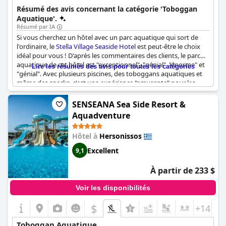
pratique pour les familles avec de jeunes enfants.
Résumé des avis concernant la catégorie 'Toboggan
Aquatique'.
Résumé par IA
Si vous cherchez un hôtel avec un parc aquatique qui sort de
l'ordinaire, le
Stella Village Seaside Hotel
est peut-être le choix
idéal pour vous ! D'après les commentaires des clients, le parc
aquatique de cet hôtel est "exceptionnel", "génial", "énorme" et
Lire les résumés des avis pour toutes les catégories
"génial". Avec plusieurs piscines, des toboggans aquatiques et
même des snacks, c'est une expérience "amusante" pour les
enfants comme pour les adultes. Le parc est une "attraction de
premier plan" qui offre un "divertissement sans fin" aux familles,
SENSEANA Sea Side Resort &
ainsi que d'autres activités telles que la mini-discothèque,
Aquadventure
l'équitation et la peinture sur visage. Bien que certains
nouveaux toboggans n'aient pas encore été ouverts lors du
Hôtel à
Hersonissos
séjour de certains visiteurs, ces derniers ont souligné que les
toboggans et les piscines existants sont "déroutants". Ce qui est
Excellent
9,1
encore mieux, c'est que l'accès au parc aquatique est gratuit
pour les clients de l'hôtel. Dans l'ensemble, cet hôtel est un
À partir de 233 $
paradis aquatique à ne pas manquer !
Voir les disponibilités
$
+14
Toboggan Aquatique