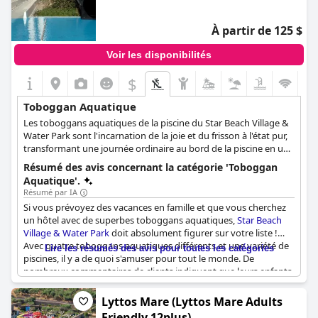
de tous âges. Avec un tel éventail d'activités amusantes, vous ne
voudrez jamais partir. Venez découvrir les toboggans
À partir de 125 $
aquatiques et les installations de premier ordre de ce
magnifique complexe.
Voir les disponibilités
$
Toboggan Aquatique
Les toboggans aquatiques de la piscine du Star Beach Village &
Water Park sont l'incarnation de la joie et du frisson à l'état pur,
transformant une journée ordinaire au bord de la piscine en une
escapade passionnante. Des toboggans à grande vitesse avec
Résumé des avis concernant la catégorie 'Toboggan
des descentes abruptes qui font battre le cœur aux toboggans
Aquatique'.
plus doux qui offrent une descente tranquille, il y en a pour tous
Résumé par IA
les goûts. Le parc dispose également d'un bateau pirate, avec
Si vous prévoyez des vacances en famille et que vous cherchez
ses propres toboggans, qui combine l'excitation du jeu
un hôtel avec de superbes toboggans aquatiques,
Star Beach
imaginatif avec le frisson de la glissade dans la piscine fraîche et
Village & Water Park
doit absolument figurer sur votre liste !
accueillante. Chaque descente de ces toboggans provoque non
Avec quatre toboggans aquatiques différents et une variété de
Lire les résumés des avis pour toutes les catégories
seulement des rires et des cris de joie, mais aussi l'envie de
piscines, il y a de quoi s'amuser pour tout le monde. De
remonter et de recommencer. Que vous soyez à la recherche
nombreux commentaires de clients indiquent que leurs enfants
d'une poussée d'adrénaline ou d'une expérience plus douce, les
ont adoré les toboggans aquatiques et les parcs d'attractions,
toboggans aquatiques du Star Beach Village & Water Park vous
tandis que les parents ont apprécié la multitude d'installations
Lyttos Mare (Lyttos Mare Adults
promettent une expérience inoubliable.
et d'activités disponibles pour les enfants. Que vous jouiez au
Friendly 12plus)