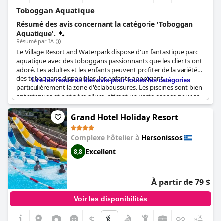
quête d'amusement.
Toboggan Aquatique
Résumé des avis concernant la catégorie 'Toboggan
Aquatique'.
Résumé par IA
Le Village Resort and Waterpark dispose d'un fantastique parc
aquatique avec des toboggans passionnants que les clients ont
adoré. Les adultes et les enfants peuvent profiter de la variété
des toboggans disponibles, les enfants appréciant
Lire les résumés des avis pour toutes les catégories
particulièrement la zone d'éclaboussures. Les piscines sont bien
entretenues et ont fière allure, offrant un vaste espace pour se
détendre et s'amuser. Bien qu'il y ait eu quelques inquiétudes
concernant la sécurité, le personnel de l'hôtel ne contrôlant pas
Grand Hotel Holiday Resort
le flux d'enfants, les accidents n'ont pas été fréquents.
Cependant, les clients ont été déçus que les toboggans
Complexe hôtelier à
Hersonissos
aquatiques et la piscine pour enfants ferment assez tôt, à 17
heures. Dans l'ensemble, la piscine de cet hôtel avec son
Excellent
8,8
toboggan aquatique est un point fort du séjour.
À partir de 79 $
Voir les disponibilités
$