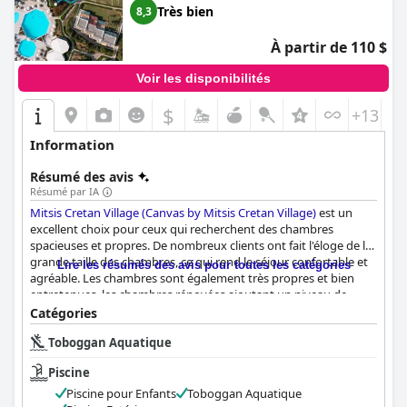
Très bien
8,3
À partir de 110 $
Voir les disponibilités
$
+13
Information
Résumé des avis
Résumé par IA
Mitsis Cretan Village (Canvas by Mitsis Cretan Village)
est un
excellent choix pour ceux qui recherchent des chambres
spacieuses et propres. De nombreux clients ont fait l'éloge de la
grande taille des chambres, ce qui rend le séjour confortable et
Lire les résumés des avis pour toutes les catégories
agréable. Les chambres sont également très propres et bien
entretenues, les chambres rénovées ajoutant un niveau de
confort supplémentaire. Bien que certains clients aient noté que
Catégories
certaines zones auraient besoin d'être rénovées, le consensus
Toboggan Aquatique
général est positif. Toutefois, il convient de noter qu'il n'y a pas
de café ou de thé dans les chambres. En outre, certains clients
Piscine
ont trouvé que le "Bungalow" était une chambre d'hôtel de
taille standard, sans rien de spécial. Dans l'ensemble, les avis
Piscine pour Enfants
Toboggan Aquatique