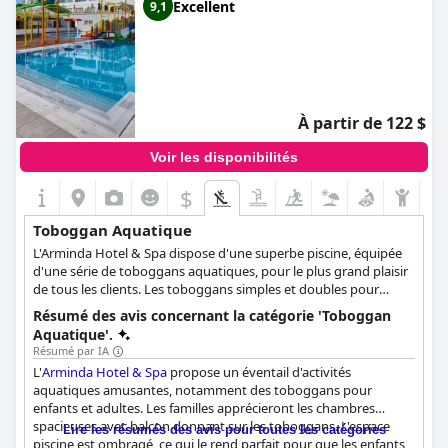
Excellent
9,1
À partir de 122 $
Voir les disponibilités
$
Toboggan Aquatique
L'Arminda Hotel & Spa dispose d'une superbe piscine, équipée
d'une série de toboggans aquatiques, pour le plus grand plaisir
de tous les clients. Les toboggans simples et doubles pour
adultes offrent une expérience pleine d'adrénaline, qui se
Résumé des avis concernant la catégorie 'Toboggan
termine par un plongeon exaltant dans les eaux claires et
Aquatique'.
accueillantes de la piscine. Simultanément, les trois toboggans
Résumé par IA
réservés aux plus jeunes permettent à ces derniers de s'amuser,
L'
Arminda Hotel & Spa
propose un éventail d'activités
la sécurité et le plaisir étant au premier plan. L'aire
aquatiques amusantes, notamment des toboggans pour
d'éclaboussures, qui regorge de rires joyeux et d'éclaboussures
enfants et adultes. Les familles apprécieront les chambres
ludiques, est un spectacle en soi, servant de centre d'activités et
spacieuses avec balcon donnant sur les toboggans. L'espace
Lire les résumés des avis pour toutes les catégories
d'amusements. Qu'il s'agisse de dévaler le toboggan ou de
piscine est ombragé, ce qui le rend parfait pour que les enfants