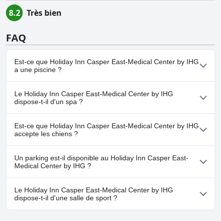
8.2
Très bien
FAQ
Est-ce que Holiday Inn Casper East-Medical Center by IHG
a une piscine ?
Oui, Holiday Inn Casper East-Medical Center by IHG dispose de
Le Holiday Inn Casper East-Medical Center by IHG
piscine(s) appartenant à une ou plusieurs des catégories
dispose-t-il d'un spa ?
suivantes : Piscine Chauffée, Piscine Intérieure.
Non, il n'y a pas de spa à Holiday Inn Casper East-Medical Center
Est-ce que Holiday Inn Casper East-Medical Center by IHG
by IHG.
accepte les chiens ?
Oui, Holiday Inn Casper East-Medical Center by IHG accueille les
Un parking est-il disponible au Holiday Inn Casper East-
chiens.
Medical Center by IHG ?
Oui, un parking est disponible à Holiday Inn Casper East-Medical
Le Holiday Inn Casper East-Medical Center by IHG
Center by IHG.
dispose-t-il d'une salle de sport ?
Oui, Holiday Inn Casper East-Medical Center by IHG dispose