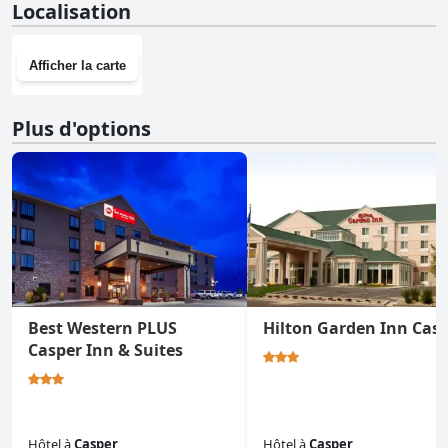
Localisation
d'une salle de sport.
Afficher la carte
Plus d'options
Best Western PLUS
Hilton Garden Inn Cas
Casper Inn & Suites
Hôtel
à
Casper
Hôtel
à
Casper