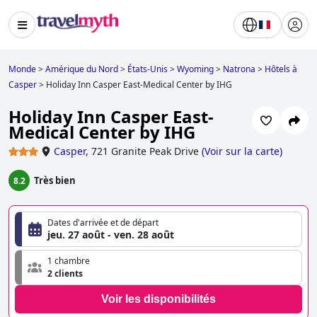
Monde
>
Amérique du Nord
>
États-Unis
>
Wyoming
>
Natrona
>
Hôtels à
Casper
>
Holiday Inn Casper East-Medical Center by IHG
Holiday Inn Casper East-
Medical Center by IHG
Casper
,
721 Granite Peak Drive
(
Voir sur la carte
)
Très bien
8.2
Dates d'arrivée et de départ
jeu. 27 août - ven. 28 août
1 chambre
2 clients
Voir les disponibilités