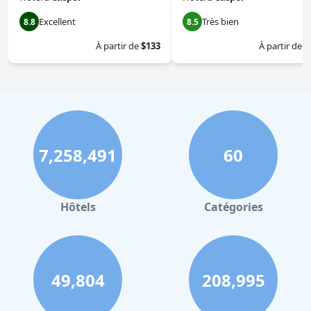
Excellent
Très bien
8.8
8.5
À partir de
$133
À partir de
$
7,258,491
60
Hôtels
Catégories
49,804
208,995