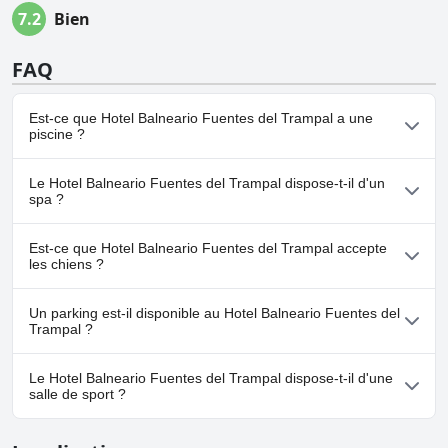
7.2
Bien
FAQ
Est-ce que Hotel Balneario Fuentes del Trampal a une
piscine ?
Oui, Hotel Balneario Fuentes del Trampal dispose de piscine(s)
Le Hotel Balneario Fuentes del Trampal dispose-t-il d'un
appartenant à une ou plusieurs des catégories suivantes : Piscine
spa ?
Extérieure.
Non, il n'y a pas de spa à Hotel Balneario Fuentes del Trampal.
Est-ce que Hotel Balneario Fuentes del Trampal accepte
les chiens ?
Non, Hotel Balneario Fuentes del Trampal n'accepte pas les
Un parking est-il disponible au Hotel Balneario Fuentes del
chiens.
Trampal ?
Oui, un parking est disponible à Hotel Balneario Fuentes del
Le Hotel Balneario Fuentes del Trampal dispose-t-il d'une
Trampal.
salle de sport ?
Non, Hotel Balneario Fuentes del Trampal n'a pas de salle de