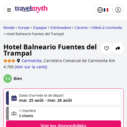
Monde
>
Europe
>
Espagne
>
Estrémadure
>
Cáceres
>
Hôtels à Carmonita
>
Hotel Balneario Fuentes del Trampal
Hotel Balneario Fuentes del
Trampal
Carmonita
,
Carretera Comarcal de Carmonita Km
4.700
(
Voir sur la carte
)
Bien
7.2
Dates d'arrivée et de départ
mar. 25 août - mer. 26 août
1 chambre
2 clients
Voir les disponibilités