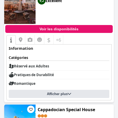
Excellent
9,2
Voir les disponibilités
$
+6
Information
Catégories
Réservé aux Adultes
Pratiques de Durabilité
Romantique
Afficher plus
Cappadocian Special House