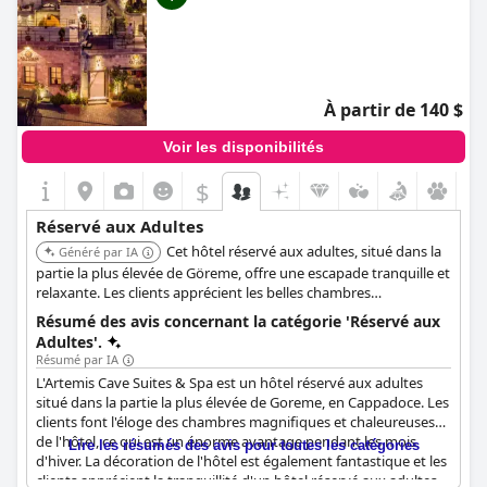
À partir de 140 $
Voir les disponibilités
$
Réservé aux Adultes
Cet hôtel réservé aux adultes, situé dans la
Généré par IA
partie la plus élevée de Göreme, offre une escapade tranquille et
relaxante. Les clients apprécient les belles chambres
chaleureuses, surtout pendant les mois d'hiver, et l'ambiance
Résumé des avis concernant la catégorie 'Réservé aux
paisible.
Adultes'.
Résumé par IA
L'Artemis Cave Suites & Spa est un hôtel réservé aux adultes
situé dans la partie la plus élevée de Goreme, en Cappadoce. Les
clients font l'éloge des chambres magnifiques et chaleureuses
de l'hôtel, ce qui est un énorme avantage pendant les mois
Lire les résumés des avis pour toutes les catégories
d'hiver. La décoration de l'hôtel est également fantastique et les
clients apprécient la tranquillité d'un hôtel réservé aux adultes.