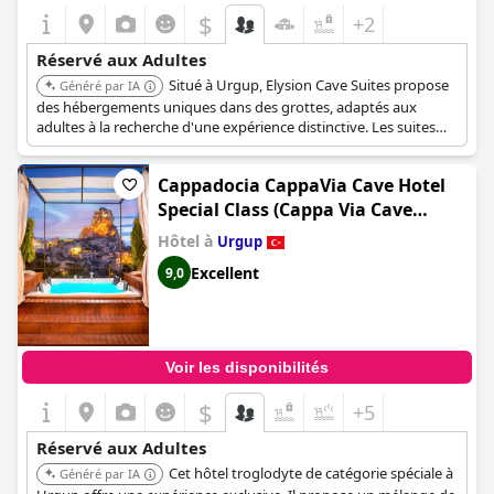
$
+2
Réservé aux Adultes
Situé à Urgup, Elysion Cave Suites propose
Généré par IA
des hébergements uniques dans des grottes, adaptés aux
adultes à la recherche d'une expérience distinctive. Les suites
allient architecture traditionnelle et confort moderne.
Cappadocia CappaVia Cave Hotel
Special Class (Cappa Via Cave
Hotel)
Hôtel à
Urgup
Excellent
9,0
Voir les disponibilités
$
+5
Réservé aux Adultes
Cet hôtel troglodyte de catégorie spéciale à
Généré par IA