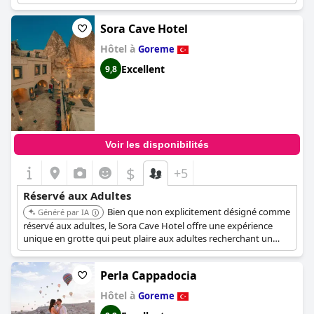
Sora Cave Hotel
Hôtel à
Goreme
Excellent
9,8
Voir les disponibilités
$
+5
Réservé aux Adultes
Bien que non explicitement désigné comme
Généré par IA
réservé aux adultes, le Sora Cave Hotel offre une expérience
unique en grotte qui peut plaire aux adultes recherchant un
séjour distinctif. L'ambiance est généralement plus adaptée aux
voyageurs détendus et matures.
Perla Cappadocia
Hôtel à
Goreme