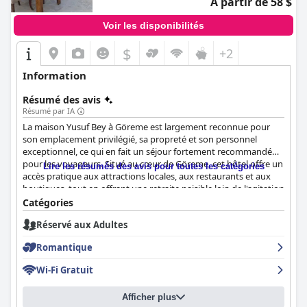
À partir de 58 $
Voir les disponibilités
$
+2
Information
Résumé des avis
Résumé par IA
La maison Yusuf Bey à Göreme est largement reconnue pour
son emplacement privilégié, sa propreté et son personnel
exceptionnel, ce qui en fait un séjour fortement recommandé
pour les voyageurs. Situé au cœur de Göreme, cet hôtel offre un
Lire les résumés des avis pour toutes les catégories
accès pratique aux attractions locales, aux restaurants et aux
boutiques, tout en offrant une retraite paisible loin de l'agitation
de la ville. Les clients apprécient la facilité d'explorer les sites
Catégories
voisins sans montées fatigantes et la commodité du parking à
Réservé aux Adultes
proximité.
Romantique
Le petit-déjeuner à la maison Yusuf Bey reçoit des éloges
constants, soulignant un buffet varié et abondant proposant
Wi-Fi Gratuit
des options turques et continentales. Les omelettes et les
pâtisseries de Şeyda méritent une mention spéciale, servies sur
Afficher plus
une terrasse romantique sur le toit avec une vue imprenable sur