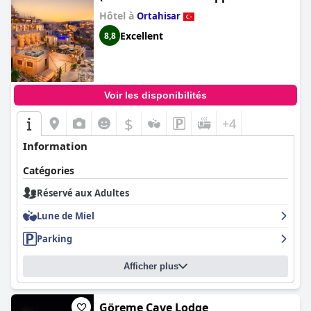
Adult)
Hôtel à
Ortahisar
Excellent
8,8
Voir les disponibilités
$
+4
Information
Catégories
Réservé aux Adultes
Lune de Miel
Parking
Afficher plus
Göreme Cave Lodge