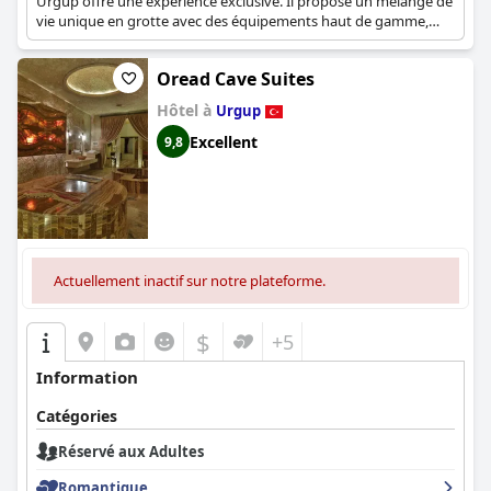
Urgup offre une expérience exclusive. Il propose un mélange de
vie unique en grotte avec des équipements haut de gamme,
garantissant une retraite tranquille.
Oread Cave Suites
Hôtel à
Urgup
Excellent
9,8
Actuellement inactif sur notre plateforme.
$
+5
Information
Catégories
Réservé aux Adultes
Romantique