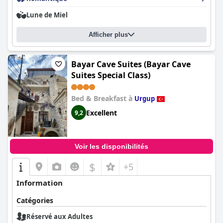
Lune de Miel
Afficher plus
Bayar Cave Suites (Bayar Cave
Suites Special Class)
Bed & Breakfast à
Urgup
Excellent
9,2
Voir les disponibilités
$
+5
Information
Catégories
Réservé aux Adultes