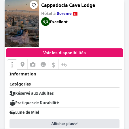
Cappadocia Cave Lodge
Hôtel à
Goreme
Excellent
9,3
Voir les disponibilités
$
+6
Information
Catégories
Réservé aux Adultes
Pratiques de Durabilité
Lune de Miel
Afficher plus