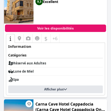
Excellent
9,3
la terrasse et la possibilité de déguster du vin sur la véranda, fait
de la maison Yusuf Bey un choix charmant pour les couples. Sa
combinaison d'hospitalité chaleureuse, d'emplacement
stratégique et de propreté impeccable garantit un séjour
agréable à tous les visiteurs.
Voir les disponibilités
$
+6
Information
Catégories
Réservé aux Adultes
Lune de Miel
Spa
Afficher plus
Carna Cave Hotel Cappadocia
(Carna Cave Hotel Cappadocia Only