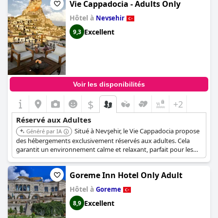
Vie Cappadocia - Adults Only
atmosphère sereine.
Hôtel à
Nevsehir
Excellent
9,3
Voir les disponibilités
$
+2
Réservé aux Adultes
Situé à Nevşehir, le Vie Cappadocia propose
Généré par IA
des hébergements exclusivement réservés aux adultes. Cela
garantit un environnement calme et relaxant, parfait pour les
couples ou les voyageurs solitaires en quête de tranquillité.
Goreme Inn Hotel Only Adult
Hôtel à
Goreme
Excellent
8,9