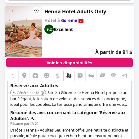
Dans l'ensemble, l'Artemis Cave Suites & Spa est un excellent
choix pour les adultes à la recherche d'une escapade relaxante
Henna Hotel-Adults Only
et tranquille.
Hôtel à
Goreme
Excellent
9,2
À partir de 91 $
Voir les disponibilités
$
+1
Réservé aux Adultes
Situé à Göreme, le Henna Hotel propose un
Généré par IA
bar élégant, la location de vélos et des services de conciergerie,
idéal pour les couples. La terrasse panoramique offre une vue
imprenable, notamment sur les montgolfières.
Résumé des avis concernant la catégorie 'Réservé aux
Adultes'.
Résumé par IA
L'Hôtel Henna - Adultes Seulement offre une retraite distincte et
paisible, idéale pour ceux qui recherchent un environnement