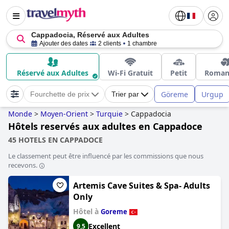
Cappadocia, Réservé aux Adultes
Ajouter des dates
2 clients
1 chambre
Réservé aux Adultes
Wi-Fi Gratuit
Petit
Roman
Göreme
Urgup
Fourchette de prix
Trier par
Monde
>
Moyen-Orient
>
Turquie
>
Cappadocia
Hôtels reservés aux adultes en Cappadoce
45 HOTELS EN CAPPADOCE
Le classement peut être influencé par les commissions que nous
recevons.
Artemis Cave Suites & Spa- Adults
Only
Hôtel à
Goreme
Excellent
9,5