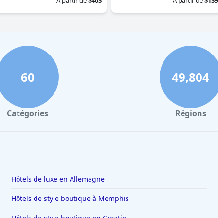
À partir de
$403
À partir de
$139
60
49,804
Catégories
Régions
Hôtels de luxe en Allemagne
Hôtels de style boutique à Memphis
Hôtels de style boutique en Croatie