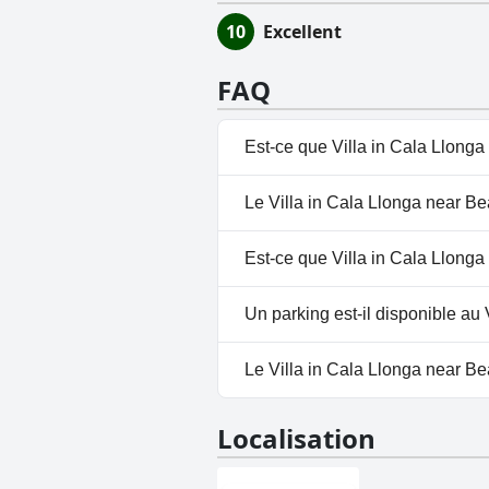
10
Excellent
FAQ
Est-ce que Villa in Cala Llonga
Oui, Villa in Cala Llonga near
Le Villa in Cala Llonga near Bea
suivantes : Piscine Privée, Pisc
Non, il n'y a pas de spa à Vill
Est-ce que Villa in Cala Llonga
Non, Villa in Cala Llonga near 
Un parking est-il disponible au
Non, il n'y a pas de parking à 
Le Villa in Cala Llonga near Bea
Non, Villa in Cala Llonga near 
Localisation