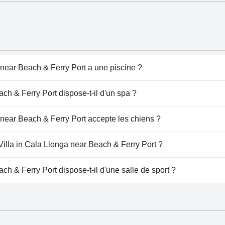
 near Beach & Ferry Port a une piscine ?
 Beach & Ferry Port dispose de piscine(s) appartenant à une 
ch & Ferry Port dispose-t-il d'un spa ?
ine Extérieure.
a in Cala Llonga near Beach & Ferry Port.
 near Beach & Ferry Port accepte les chiens ?
Beach & Ferry Port n'accepte pas les chiens.
 Villa in Cala Llonga near Beach & Ferry Port ?
Villa in Cala Llonga near Beach & Ferry Port.
ch & Ferry Port dispose-t-il d'une salle de sport ?
Beach & Ferry Port n'a pas de salle de sport.