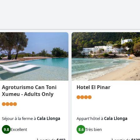
Agroturismo Can Toni
Hotel El Pinar
Xumeu - Adults Only
Séjour à la ferme
à
Cala Llonga
Appart'hôtel
à
Cala Llonga
Excellent
Très bien
9.8
8.6