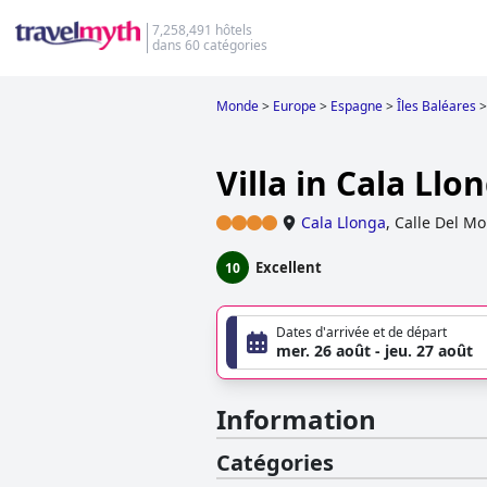
7,258,491 hôtels
dans 60 catégories
Monde
>
Europe
>
Espagne
>
Îles Baléares
>
Villa in Cala Ll
Cala Llonga
,
Calle Del Mo
Excellent
10
Dates d'arrivée et de départ
mer. 26 août - jeu. 27 août
Information
Catégories