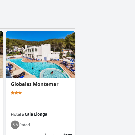
Globales Montemar
Hôtel
à
Cala Llonga
Rated
5.8