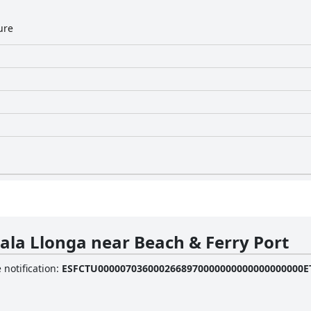
ure
 Cala Llonga near Beach & Ferry Port
 notification
:
ESFCTU0000070360002668970000000000000000000ET