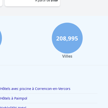
À partir de
$109
208,995
Villes
Hôtels avec piscine à Correncon-en-Vercors
Hôtels à Paimpol
NobleDEN Hotel