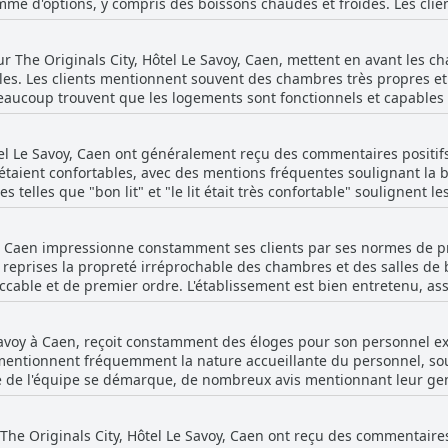
me d'options, y compris des boissons chaudes et froides. Les cl
lace et un parking protégé derrière la maison sont des avantages 
pport qualité-prix. La cuisine maison ajoute une touche spéciale que bea
onnel, plusieurs critiques mentionnant le service amical et serviab
es contribuent à un séjour confortable. L'atmosphère conviviale de 
r The Originals City, Hôtel Le Savoy, Caen, mettent en avant les 
r d'avoir plus de graines et qu'un autre ait mentionné une expérie
 The Originals City, Hôtel Le Savoy propose un petit-déjeuner satisf
les. Les clients mentionnent souvent des chambres très propres et 
jeuner est savoureux, bien préparé et présente une large variété d
urs à la recherche d'un lieu de séjour bien situé, calme et pratiqu
eaucoup trouvent que les logements sont fonctionnels et capables 
e petit-déjeuner de cet hôtel est considéré comme un point fort co
ertaines remarques concernent la taille des chambres, surtout po
onnes, décrivant certaines chambres comme basiques et petites, voir
ôtel Le Savoy, Caen ont généralement reçu des commentaires positif
e varier, la propreté et le confort sont constamment salués.
rie étaient confortables, avec des mentions fréquentes soulignant la 
s telles que "bon lit" et "le lit était très confortable" soulignent l
y a eu quelques critiques mitigées, une minorité trouvant la literi
 Dans l'ensemble, la plupart des clients semblaient satisfaits du c
y à Caen impressionne constamment ses clients par ses normes de p
 reprises la propreté irréprochable des chambres et des salles de b
able et de premier ordre. L'établissement est bien entretenu, as
Les visiteurs apprécient à la fois l'état impeccable des chambres et
 améliore encore l'expérience agréable dans cet hôtel exceptionne
e Savoy à Caen, reçoit constamment des éloges pour son personnel 
res pourraient être un peu petites, les éloges constants pour la pr
s mentionnent fréquemment la nature accueillante du personnel, soul
ne est un élément distinctif de l'Hôtel Le Savoy.
e de l'équipe se démarque, de nombreux avis mentionnant leur genti
fréquemment mis en avant comme étant particulièrement agréable et s
ous les membres de l'équipe. L'atmosphère chaleureuse et amicale 
he Originals City, Hôtel Le Savoy, Caen ont reçu des commentaires p
 et au plaisir du séjour. L'équipe de la réception reçoit des éloges 