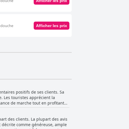
c douche
Afficher les prix
c douche
Afficher les prix
taires positifs de ses clients. Sa
. Les touristes apprécient la
istance de marche tout en profitant
les, ce qui le rend pratique pour
ient
art des clients. La plupart des avis
nue cet inconvénient mineur. De plus,
 est décrite comme généreuse, ample
yageurs venant par différents modes