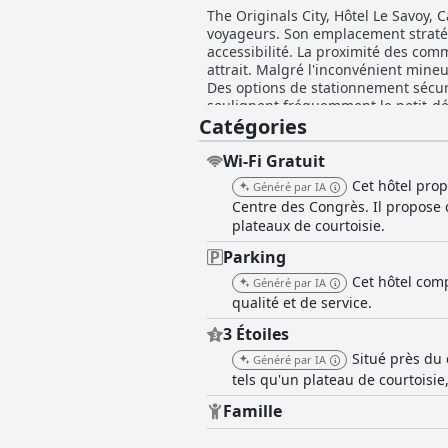
The Originals City, Hôtel Le Savoy, 
voyageurs. Son emplacement stratégi
accessibilité. La proximité des comm
attrait. Malgré l'inconvénient mine
Des options de stationnement sécurisé
soulignent fréquemment le petit-déj
Catégories
Le petit-déjeuner savoureux et bien
chambres de l'hôtel sont décrites c
Cette propreté constante s'étend à 
Wi-Fi Gratuit
Certains clients notent la petite taille de
Cet hôtel pro
Généré par IA
Originals City, Hôtel Le Savoy, Caen
Centre des Congrès. Il propose 
propriétaire, reçoit de nombreux élo
plateaux de courtoisie.
améliorent considérablement l'expérience globale des clients. Les installatio
des options pour des places de stat
Parking
gratuit sur place et à proximité ajoute à la commodité 
Cet hôtel comp
Généré par IA
Caen est célébré pour son excellen
qualité et de service.
dévoué et ses options de stationne
visiteurs de Caen.
3 Étoiles
Situé près du
Généré par IA
tels qu'un plateau de courtoisie
Famille