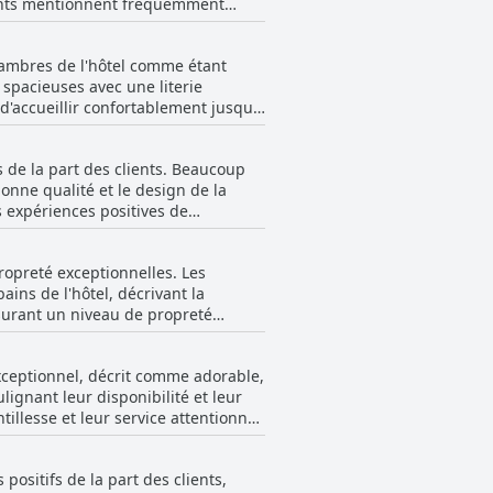
ients mentionnent fréquemment
supplémentaires pour ceux qui
ucoup apprécient. Il y a des
le pendant le petit-déjeuner. Bien
l'hôtel et son caractère familial
chambres de l'hôtel comme étant
nce moins impressionnante, le
aisant, complétant ainsi un
spacieuses avec une literie
e choix répondant à différentes
e à Caen.
d'accueillir confortablement jusqu'à
ntribuant à un séjour agréable.
ur les groupes plus importants ou
e exiguës. Dans l'ensemble, bien
s de la part des clients. Beaucoup
bonne qualité et le design de la
es expériences positives de
e inconfortable ou critiquant des
onfort et de la propreté des lits
ropreté exceptionnelles. Les
ains de l'hôtel, décrivant la
surant un niveau de propreté
 l'atmosphère calme de l'hôtel. Le
llement propre. Bien que certains
exceptionnel, décrit comme adorable,
opreté ressortent de ces critiques,
ignant leur disponibilité et leur
llesse et leur service attentionné.
erviable, reflétant le service de
créée par le personnel contribue de
ositifs de la part des clients,
spécifiques pour son assistance,