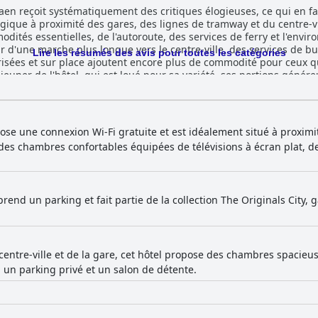
Caen reçoit systématiquement des critiques élogieuses, ce qui en fa
que à proximité des gares, des lignes de tramway et du centre-vil
odités essentielles, de l'autoroute, des services de ferry et l'env
ur d'une marche plus longue vers le centre-ville, des services de b
Lire les résumés des avis pour toutes les catégories
es et sur place ajoutent encore plus de commodité pour ceux qui conduis
euner de l'hôtel, qui est loué pour sa variété, ses portions génére
 présenté, ainsi que le service amical, contribuent grandement à un
omme confortables, propres et agréables, avec une literie de haute 
tout l'établissement et est souvent mentionnée en même temps que l
s chambres, mais le confort général et l'hygiène sont très bien notés. Un point f
pose une connexion Wi-Fi gratuite et est idéalement situé à proxi
 est son personnel exceptionnel. L'équipe amicale, serviable et prof
des chambres confortables équipées de télévisions à écran plat, de
ges pour sa nature courtoise et accueillante. Leur attention et leu
ns de stationnement de l'hôtel sont un aspect positif, avec
ionnement privées et sécurisées offrant une tranquillité d'esprit 
pour les clients arrivant en voiture. En résumé, The Originals City, Hôtel Le Savoy,
rend un parking et fait partie de la collection The Originals City,
t emplacement, son copieux petit-déjeuner, ses chambres propres e
ment pratiques. Ces facteurs en font collectivement un séjour fo
 centre-ville et de la gare, cet hôtel propose des chambres spacie
, un parking privé et un salon de détente.