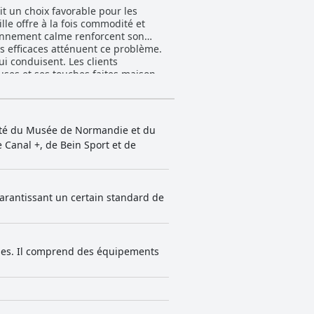
it un choix favorable pour les
le offre à la fois commodité et
ironnement calme renforcent son
us efficaces atténuent ce problème.
ent. Les clients
uses et ses touches faites maison.
 début de journée agréable. Les
qualité qui améliore le séjour.
'état bien entretenu de l'hôtel.
ort de The
mité du Musée de Normandie et du
essionnelle, y compris le
 Canal +, de Bein Sport et de
r volonté de se surpasser
supplémentaire. Le stationnement
 garantissant un certain standard de
t confortables, son personnel
rtement recommandé pour les
uses. Il comprend des équipements