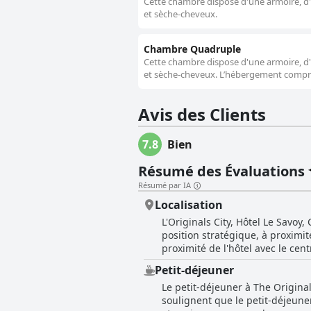
Cette chambre dispose d'une armoire, d'un
et sèche-cheveux.
Chambre Quadruple
Cette chambre dispose d'une armoire, d'un
et sèche-cheveux. L’hébergement compre
Avis des Clients
7.8
Bien
Résumé des Évaluations
Résumé par IA
Localisation
L'Originals City, Hôtel Le Savoy
position stratégique, à proximit
proximité de l'hôtel avec le cent
d'un cadre paisible. Le quartie
Petit-déjeuner
divers besoins. L'hôtel est également idéa
Le petit-déjeuner à The Original
noté qu'il fallait marcher 30 mi
soulignent que le petit-déjeune
la proximité de l'hôtel avec l'a