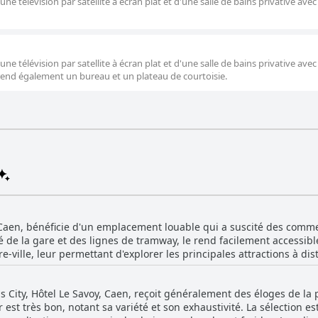
e télévision par satellite à écran plat et d'une salle de bains privative ave
e télévision par satellite à écran plat et d'une salle de bains privative ave
nd également un bureau et un plateau de courtoisie.
, Caen, bénéficie d'un emplacement louable qui a suscité des commen
é de la gare et des lignes de tramway, le rend facilement accessible
re-ville, leur permettant d'explorer les principales attractions à d
r autour de l'hôtel est calme, mais proche des commodités essentiel
lement situé pour ceux qui visitent la Polyclinique du Parc. Bien que certains clients a
s City, Hôtel Le Savoy, Caen, reçoit généralement des éloges de la p
nutes pour atteindre le centre-ville, le service de bus efficace atté
r est très bon, notant sa variété et son exhaustivité. La sélection
utoroute et les services de ferry ajoute à sa commodité pour les vo