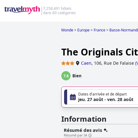
7,258,491 hôtels
dans 60 catégories
Monde
>
Europe
>
France
>
Basse-Normand
The Originals Ci
Caen
,
106, Rue De Falaise
(
Bien
7.8
Dates d'arrivée et de départ
jeu. 27 août - ven. 28 août
Information
Résumé des avis
Résumé par IA