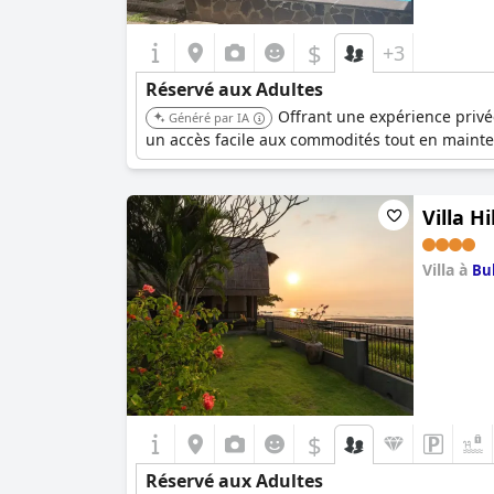
$
+3
Réservé aux Adultes
Offrant une expérience privée
Généré par IA
un accès facile aux commodités tout en mainten
Villa H
Villa à
Bu
0.0
$
Réservé aux Adultes