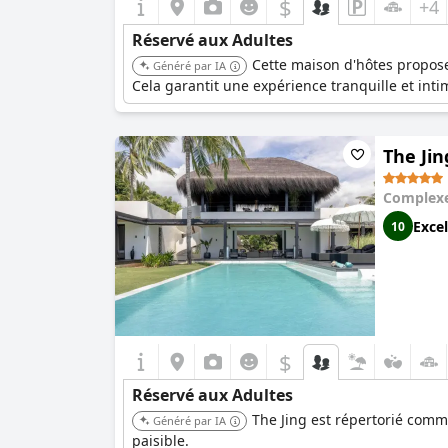
$
+4
Réservé aux Adultes
Cette maison d'hôtes propose
Généré par IA
Cela garantit une expérience tranquille et inti
The Jin
Complexe
Excel
10
$
Réservé aux Adultes
The Jing est répertorié comm
Généré par IA
paisible.