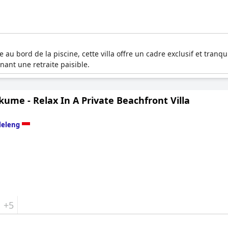
 au bord de la piscine, cette villa offre un cadre exclusif et tran
ant une retraite paisible.
ikume - Relax In A Private Beachfront Villa
leleng
+5