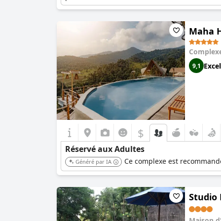
Maha H
Complexe
Excel
9,1
$
Réservé aux Adultes
Ce complexe est recommandé a
Généré par IA
Studio
Maison d