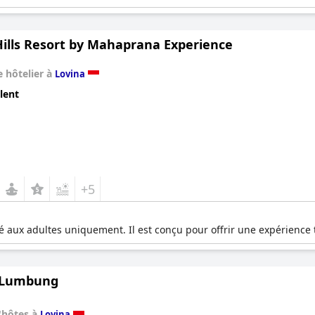
ills Resort by Mahaprana Experience
 hôtelier à
Lovina
lent
+5
ux adultes uniquement. Il est conçu pour offrir une expérience tr
 Lumbung
'hôtes à
Lovina