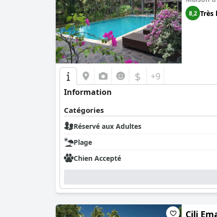
Très 
8,2
$
+9
Information
Catégories
Réservé aux Adultes
Plage
Chien Accepté
Cili Em