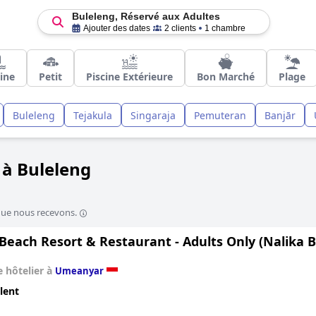
Buleleng, Réservé aux Adultes
Ajouter des dates
2 clients
1 chambre
cine
Petit
Piscine Extérieure
Bon Marché
Plage
Buleleng
Tejakula
Singaraja
Pemuteran
Banjār
 à Buleleng
que nous recevons.
Beach Resort & Restaurant - Adults Only (Nalika B
 hôtelier à
Umeanyar
lent