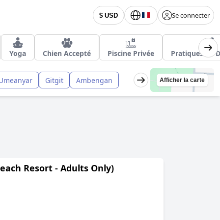
Se connecter
$ USD
Yoga
Chien Accepté
Piscine Privée
Pratiques de D
Umeanyar
Gitgit
Ambengan
Afficher la carte
each Resort - Adults Only)