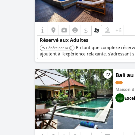
$
+6
Réservé aux Adultes
En tant que complexe réservé
Généré par IA
ajoutent à l'expérience relaxante, s'adressant
Bali au
Maison d
Excel
8,8