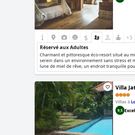
$
+3
Réservé aux Adultes
Charmant et pittoresque éco-resort situé au m
serein dans un environnement sans stress et 
lune de miel de rêve, un endroit tranquille pou
relaxation sont garanties, ce complexe est le c
Villa J
Villas à
L
Excel
9,5