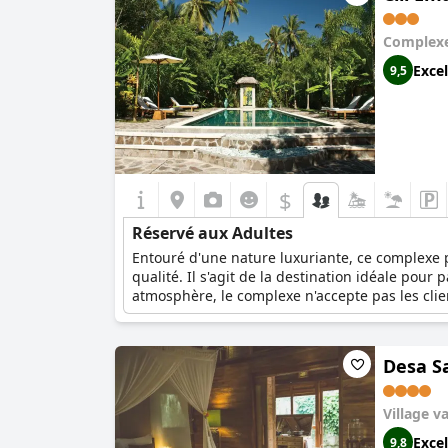
Complexe
Excel
9,5
$
Réservé aux Adultes
Entouré d'une nature luxuriante, ce complexe p
qualité. Il s'agit de la destination idéale pour 
atmosphère, le complexe n'accepte pas les cli
Desa S
Village v
Excel
9,8