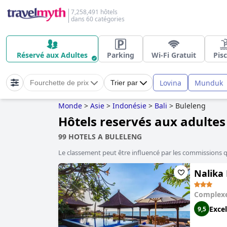
7,258,491 hôtels
dans 60 catégories
Réservé aux Adultes
Parking
Wi-Fi Gratuit
Pis
Lovina
Munduk
Fourchette de prix
Trier par
Monde
>
Asie
>
Indonésie
>
Bali
>
Buleleng
Hôtels reservés aux adultes
99 HOTELS A BULELENG
Le classement peut être influencé par les commissions 
Nalika 
Complexe
Excel
9,5