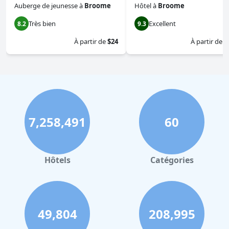
Auberge de jeunesse
à
Broome
Hôtel
à
Broome
Très bien
Excellent
8.2
9.3
À partir de
$24
À partir de
$
7,258,491
60
Hôtels
Catégories
49,804
208,995