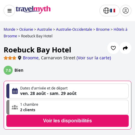
Monde
>
Océanie
>
Australie
>
Australie-Occidentale
>
Broome
>
Hôtels à
Broome
>
Roebuck Bay Hotel
Roebuck Bay Hotel
Broome
,
Carnarvon Street
(
Voir sur la carte
)
Bien
7.0
Dates d'arrivée et de départ
ven. 28 août - sam. 29 août
1 chambre
2 clients
Voir les disponibilités