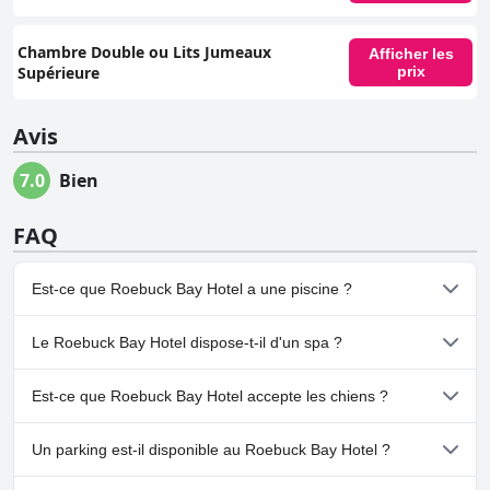
Chambre Double ou Lits Jumeaux
Afficher les
Supérieure
prix
Avis
7.0
Bien
FAQ
Est-ce que Roebuck Bay Hotel a une piscine ?
Oui, Roebuck Bay Hotel dispose de piscine(s) appartenant à une
Le Roebuck Bay Hotel dispose-t-il d'un spa ?
ou plusieurs des catégories suivantes : Piscine Extérieure.
Non, il n'y a pas de spa à Roebuck Bay Hotel.
Est-ce que Roebuck Bay Hotel accepte les chiens ?
Non, Roebuck Bay Hotel n'accepte pas les chiens.
Un parking est-il disponible au Roebuck Bay Hotel ?