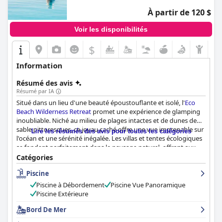
À partir de 120 $
Voir les disponibilités
$
Information
Résumé des avis
Résumé par IA
Situé dans un lieu d'une beauté époustouflante et isolé, l'
Eco
Beach Wilderness Retreat
promet une expérience de glamping
inoubliable. Niché au milieu de plages intactes et de dunes de
sable pittoresques, ce joyau caché offre une vue imprenable sur
Lire les résumés des avis pour toutes les catégories
l'océan et une sérénité inégalée. Les villas et tentes écologiques
se fondent parfaitement dans le paysage naturel, offrant aux
clients une expérience paisible et immergée dans la nature,
Catégories
directement à leur porte.
Piscine
Les installations du complexe sont exceptionnelles, avec des
Piscine à Débordement
Piscine Vue Panoramique
chambres bien entretenues offrant une vue imprenable sur
Piscine Extérieure
l'océan, une fabuleuse piscine à débordement et un
environnement spacieux et relaxant. Les clients apprécient
Bord De Mer
souvent le personnel amical et la nourriture de haute qualité du