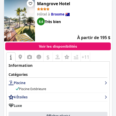
Mangrove Hotel
Hôtel à
Broome
Très bien
8,6
À partir de 195 $
Voir les disponibilités
$
+11
Information
Catégories
Piscine
Piscine Extérieure
4 Étoiles
Luxe
Afficher plus