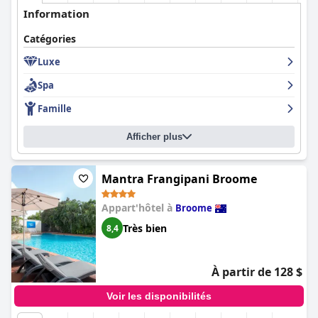
Information
Catégories
Luxe
Spa
Famille
Afficher plus
Mantra Frangipani Broome
Appart'hôtel à
Broome
Très bien
8,4
À partir de 128 $
Voir les disponibilités