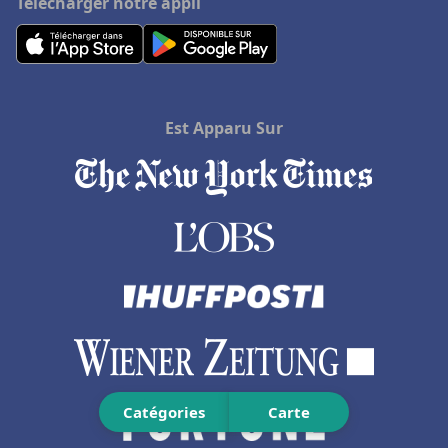
Télécharger notre appli
Hôtels à Lege-Cap-Ferret
Hôtels à Chaumont-sur-Loire
Hôtels à Baccarat
Est Apparu Sur
Catégories
Carte