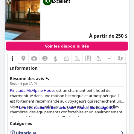
Excellent
9,3
À partir de 250 $
Voir les disponibilités
$
Information
Résumé des avis
Résumé par IA
Pinctada McAlpine House
est un charmant petit hôtel de
charme situé dans une maison historique et atmosphérique. Il
est fortement recommandé aux voyageurs qui recherchent un
séjour unique et paisible avec un charme historique, de belles
Lire les résumés des avis pour toutes les catégories
chambres, des équipements confortables et un environnement
charmant. L'emplacement de l'hôtel est apprécié pour sa
commodité et sa proximité avec les principales attractions. Les
Catégories
clients ne tarissent pas d'éloges sur le petit déjeuner, citant le
Historique
service attentif du propriétaire/gérant et les plats fraîchement