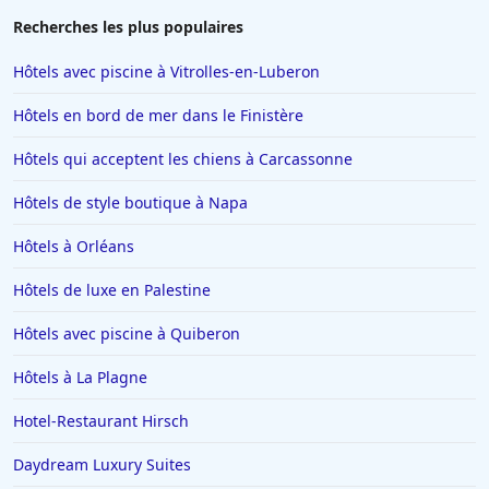
Hôtels à Tain-lʼHermitage
Recherches les plus populaires
Hôtels à Interlaken
Hôtels avec piscine à Vitrolles-en-Luberon
Hôtels à Nancy
Hôtels en bord de mer dans le Finistère
Hôtels à Ajaccio
Hôtels qui acceptent les chiens à Carcassonne
Hôtels à Saint-Affrique
Hôtels de style boutique à Napa
Hôtels au Québec
Hôtels à Carcassonne
Hôtels à Orléans
Hôtels aux Saintes-Maries-de-la-Mer
Hôtels de luxe en Palestine
Hôtels en Suisse
Hôtels avec piscine à Quiberon
Hôtels à Chartres
Hôtels à La Plagne
Hôtels à Bouc-Bel-Air
Hotel-Restaurant Hirsch
Hôtels à Mortagne-au-Perche
Hôtels en Alsace
Daydream Luxury Suites