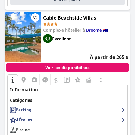
Cable Beachside Villas
Complexe hôtelier à
Broome
Excellent
9,2
À partir de 265 $
Voir les disponibilités
$
+6
Information
Catégories
Parking
4 Étoiles
Piscine