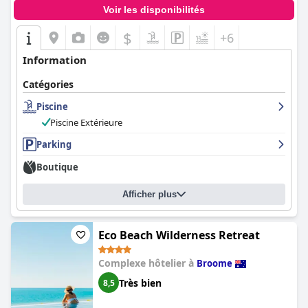
Voir les disponibilités
$
+6
Information
Catégories
Piscine
Piscine Extérieure
Parking
Boutique
Afficher plus
Eco Beach Wilderness Retreat
Complexe hôtelier à
Broome
Très bien
8,5