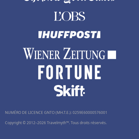
NUMÉRO DE LICENCE GNTO (MH.T.E.): 0259Ε60000576001
Copyright © 2012–2026 Travelmyth™. Tous droits réservés.