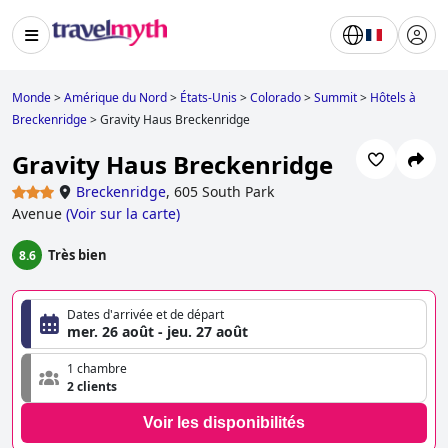
Monde
>
Amérique du Nord
>
États-Unis
>
Colorado
>
Summit
>
Hôtels à
Breckenridge
>
Gravity Haus Breckenridge
Gravity Haus Breckenridge
Breckenridge
,
605 South Park
Avenue
(
Voir sur la carte
)
Très bien
8.6
Dates d'arrivée et de départ
mer. 26 août - jeu. 27 août
1 chambre
2 clients
Voir les disponibilités