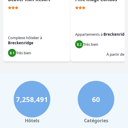
Appartements
à
Breckenridg
Complexe hôtelier
à
Breckenridge
Très bien
8.2
Très bien
8.1
À partir de
$
7,258,491
60
Hôtels
Catégories