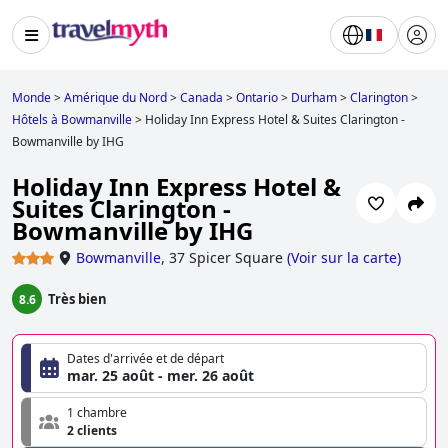
Monde
>
Amérique du Nord
>
Canada
>
Ontario
>
Durham
>
Clarington
>
Hôtels à Bowmanville
>
Holiday Inn Express Hotel & Suites Clarington -
Bowmanville by IHG
Holiday Inn Express Hotel &
Suites Clarington -
Bowmanville by IHG
Bowmanville
,
37 Spicer Square
(
Voir sur la carte
)
Très bien
8.6
Dates d'arrivée et de départ
mar. 25 août - mer. 26 août
1 chambre
2 clients