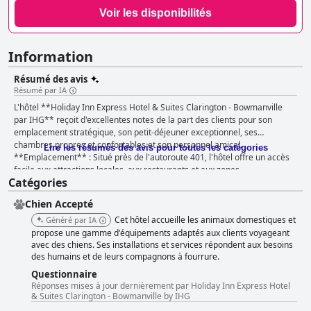
Voir les disponibilités
Information
Résumé des avis
Résumé par IA
L'hôtel **Holiday Inn Express Hotel & Suites Clarington - Bowmanville
par IHG** reçoit d'excellentes notes de la part des clients pour son
emplacement stratégique, son petit-déjeuner exceptionnel, ses
chambres propres et confortables et son personnel amical.
Lire les résumés des avis pour toutes les catégories
**Emplacement** : Situé près de l'autoroute 401, l'hôtel offre un accès
facile aux attractions locales, aux restaurants et aux zones
Catégories
commerçantes, ce qui en fait une halte pratique pour les courts séjours
et les longs trajets. Les clients apprécient l'environnement paisible et
Chien Accepté
propre, favorable aux propriétaires d'animaux et à ceux qui recherchent
la tranquillité. L'emplacement, combiné aux commodités de l'hôtel et à
Cet hôtel accueille les animaux domestiques et
Généré par IA
son bon rapport qualité-prix, en fait un choix privilégié parmi les
propose une gamme d'équipements adaptés aux clients voyageant
voyageurs. **Petit-déjeuner** : L'hôtel est très apprécié pour son petit-
avec des chiens. Ses installations et services répondent aux besoins
des humains et de leurs compagnons à fourrure.
déjeuner, qui propose une variété d'options, notamment des plats chauds
comme des saucisses, des œufs et du bacon, ainsi que des fruits frais et
Questionnaire
un assortiment de pains. Le café reçoit des mentions notables pour sa
Réponses mises à jour dernièrement par Holiday Inn Express Hotel
qualité. Malgré quelques suggestions d'amélioration, l'espace petit-
& Suites Clarington - Bowmanville by IHG
déjeuner est décrit comme agréable et bien situé, améliorant