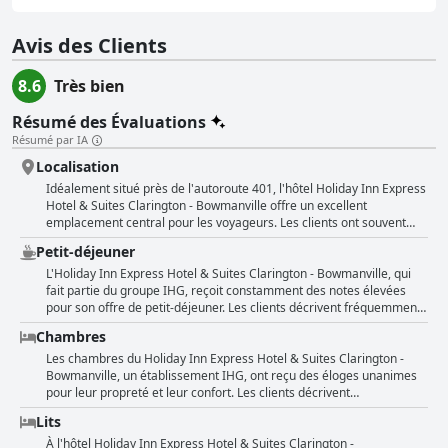
Avis des Clients
8.6
Très bien
Résumé des Évaluations
Résumé par IA
Localisation
Idéalement situé près de l'autoroute 401, l'hôtel Holiday Inn Express
Hotel & Suites Clarington - Bowmanville offre un excellent
emplacement central pour les voyageurs. Les clients ont souvent
souligné la proximité de l'hôtel avec les attractions locales, les
Petit-déjeuner
restaurants et les zones commerçantes. L'accès facile à l'autoroute
en fait un endroit idéal pour les visites locales et comme étape pour
L'Holiday Inn Express Hotel & Suites Clarington - Bowmanville, qui
les longs trajets. L'hôtel est bien situé dans un quartier paisible et
fait partie du groupe IHG, reçoit constamment des notes élevées
propre, ce qui améliore l'expérience globale pour les propriétaires
pour son offre de petit-déjeuner. Les clients décrivent fréquemment
d'animaux et ceux qui recherchent la tranquillité. De plus,
le petit-déjeuner comme excellent, avec beaucoup de variété et de
Chambres
l'emplacement, combiné aux commodités de l'hôtel telles qu'un
nombreuses options chaudes, notamment des saucisses, des œufs,
excellent petit-déjeuner buffet et des installations modernes, offre
du bacon et plus encore. Des fruits frais et divers pains, bagels et
Les chambres du Holiday Inn Express Hotel & Suites Clarington -
un très bon rapport qualité-prix. La facilité d'accès et le
brioches chaudes sont également mis en avant comme faisant
Bowmanville, un établissement IHG, ont reçu des éloges unanimes
positionnement stratégique à proximité de tout en font un choix
partie de la sélection copieuse et nutritive. Le café a suscité des
pour leur propreté et leur confort. Les clients décrivent
constamment apprécié des visiteurs.
mentions spéciales pour sa qualité. Bien que quelques
fréquemment les chambres comme étant propres, spacieuses et
Lits
commentaires aient noté des points à améliorer, comme le souhait
équipées de lits confortables et d'équipements modernes. Les salles
d'avoir plus de fruits ou une préférence pour de vraies assiettes et
de bains, particulièrement remarquées pour leur taille et leur
À l'hôtel Holiday Inn Express Hotel & Suites Clarington -