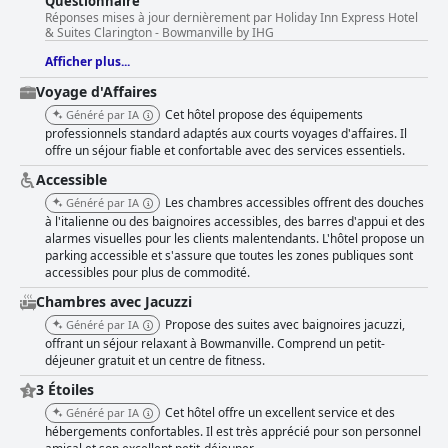
Questionnaire
king-size, en particulier, contribuent à une expérience de sommeil
Réponses mises à jour dernièrement par Holiday Inn Express Hotel
favorable, complétée par le service exceptionnel du personnel. En
& Suites Clarington - Bowmanville by IHG
résumé, l'hôtel **Holiday Inn Express Hotel & Suites Clarington -
Afficher plus...
Bowmanville par IHG** est apprécié pour son emplacement pratique,
son excellent petit-déjeuner, ses chambres propres et confortables et le
Voyage d'Affaires
service exceptionnel de son personnel, ce qui en fait un choix populaire
Cet hôtel propose des équipements
Généré par IA
et recommandé pour les voyageurs.
professionnels standard adaptés aux courts voyages d'affaires. Il
offre un séjour fiable et confortable avec des services essentiels.
Accessible
Les chambres accessibles offrent des douches
Généré par IA
à l'italienne ou des baignoires accessibles, des barres d'appui et des
alarmes visuelles pour les clients malentendants. L'hôtel propose un
parking accessible et s'assure que toutes les zones publiques sont
accessibles pour plus de commodité.
Chambres avec Jacuzzi
Propose des suites avec baignoires jacuzzi,
Généré par IA
offrant un séjour relaxant à Bowmanville. Comprend un petit-
déjeuner gratuit et un centre de fitness.
3 Étoiles
Cet hôtel offre un excellent service et des
Généré par IA
hébergements confortables. Il est très apprécié pour son personnel