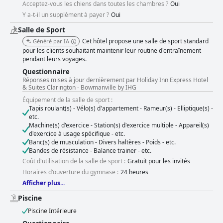
Acceptez-vous les chiens dans toutes les chambres ?
Oui
l'expérience matinale des clients. **Chambres** : Les clients font
Y a-t-il un supplément à payer ?
Oui
régulièrement l'éloge des chambres pour leur propreté, leur espace et
leur confort. Les lits et les oreillers sont particulièrement mis en avant
Salle de Sport
pour leur confort, contribuant à un séjour reposant. Les équipements
Cet hôtel propose une salle de sport standard
Généré par IA
modernes et les salles de bains bien entretenues améliorent encore la
pour les clients souhaitant maintenir leur routine d'entraînement
qualité des chambres. Des problèmes mineurs occasionnels ne nuisent
pendant leurs voyages.
pas à l'accueil globalement positif des hébergements. **Propreté** :
Des normes élevées de propreté sont la marque de fabrique de cet hôtel,
Questionnaire
avec des chambres impeccables et un personnel d'entretien amical
Réponses mises à jour dernièrement par Holiday Inn Express Hotel
fréquemment mentionnés. Bien que quelques clients aient noté des
& Suites Clarington - Bowmanville by IHG
points à améliorer, tels que la propreté des moquettes, l'impression
Équipement de la salle de sport :
générale reste très positive, avec des installations propres contribuant à
Tapis roulant(s) - Vélo(s) d'appartement - Rameur(s) - Elliptique(s) -
un séjour de bonne qualité. **Personnel** : Le personnel de l'hôtel est
etc.
largement salué pour sa gentillesse, son professionnalisme et sa volonté
Machine(s) d'exercice - Station(s) d'exercice multiple - Appareil(s)
d'aider les clients. Ce service exceptionnel s'étend de la réception aux
d'exercice à usage spécifique - etc.
équipes de restauration et d'entretien ménager, améliorant l'expérience
Banc(s) de musculation - Divers haltères - Poids - etc.
globale des clients et favorisant une atmosphère accueillante.
Bandes de résistance - Balance trainer - etc.
**Piscine** : L'espace piscine suscite des réactions variées, de
Coût d'utilisation de la salle de sport :
Gratuit pour les invités
nombreux clients appréciant la piscine et le bain à remous propres et
Horaires d'ouverture du gymnase :
24 heures
bien entretenus, en particulier les familles avec enfants. Quelques
Afficher plus...
problèmes opérationnels et d'entretien ont été notés, tels que l'odeur de
chlore et des manquements occasionnels en matière de propreté, mais
Piscine
la piscine reste un élément populaire et agréable pour de nombreux
Piscine Intérieure
visiteurs. **Lits** : Les lits sont fréquemment mis en avant pour leur
confort, les clients louant les matelas et les nombreux oreillers. Les lits