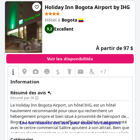
Holiday Inn Bogota Airport by IHG
Hôtel à
Bogota
Excellent
9,2
À partir de 97 $
Voir les disponibilités
$
+7
Information
Résumé des avis
Résumé par IA
Le Holiday Inn Bogota Airport, un hôtel IHG, est un hôtel
hautement recommandé pour ceux qui recherchent un
hébergement propre et bien situé à proximité de l'aéroport de
Bogota. Le service de navette efficace de l'hôtel et sa proximité
Lire les résumés des avis pour toutes les catégories
avec le centre commercial Salitre ajoutent à son attrait. Bien que
certains clients signalent que le quartier peut sembler peu sûr la
nuit, la plupart d'entre eux apprécient l'emplacement de l'hôtel.
Catégories