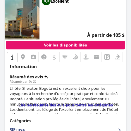
Excellent
8,9
À partir de 105 $
Voir les disponibilités
$
Information
Résumé des avis
Résumé par IA
L'hôtel Sheraton Bogotá est un excellent choix pour les
voyageurs à la recherche d'un séjour pratique et confortable à
Bogotá. La situation privilégiée de l'hôtel, à seulement 10
minutes de l'aéroport, facilite le transport vers et depuis l'hôtel.
Lire les résumés des avis pour toutes les catégories
Les clients ont fait l'éloge de l'excellent emplacement de l'hôtel
et beaucoup ont commenté le service de navette fiable fourni
depuis et vers l'aéroport. Les installations, le service et le
Catégories
restaurant de l'hôtel ont également reçu de bonnes notes de la
Luxe
part des clients. Le petit déjeuner est exceptionnel avec une