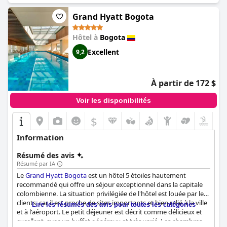
choix, avec des équipements et des services exceptionnels.
Grand Hyatt Bogota
Hôtel à
Bogota
Excellent
9,2
À partir de 172 $
Voir les disponibilités
$
Information
Résumé des avis
Résumé par IA
Le
Grand Hyatt Bogota
est un hôtel 5 étoiles hautement
recommandé qui offre un séjour exceptionnel dans la capitale
colombienne. La situation privilégiée de l'hôtel est louée par les
clients, car il est proche de sites importants et bien relié à la ville
Lire les résumés des avis pour toutes les catégories
et à l'aéroport. Le petit déjeuner est décrit comme délicieux et
excellent, avec un buffet généreux et très varié. Les chambres