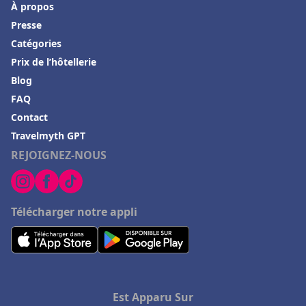
À propos
Hôtels en Loire Atlantique
Presse
Catégories
Hôtels à Tulum
Prix de l’hôtellerie
Hôtels à Turin
Blog
Hôtels à Villefranche-de-Lauragais
FAQ
Hôtels en Andorre
Contact
Travelmyth GPT
Hôtels à Chantilly
REJOIGNEZ-NOUS
Hôtels à Grindelwald
Hôtels à Fontainebleau
Hôtels à Thann
Télécharger notre appli
Hôtels à Bonneuil-sur-Marne
Hôtels à Tallard
Hôtels à Lion-sur-Mer
Est Apparu Sur
Hôtels à Playa del Carmen