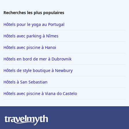
Hôtels à Villepinte
Hôtels à Salou
Recherches les plus populaires
Hôtels à Colmar
Hôtels pour le yoga au Portugal
Hôtels à Moulins
Hôtels avec parking à Nîmes
Hôtels à Giverny
Hôtels avec piscine à Hanoi
Hôtels à Saint-Remy-de-Provence
Hôtels en bord de mer à Dubrovnik
Hôtels à Chambéry
Hôtels à Tignes
Hôtels de style boutique à Newbury
Hôtels dans le Var
Hôtels à San Sebastian
Hôtels à Metz
Hôtels avec piscine à Viana do Castelo
Hôtels à Lyon
Hôtels en Italie
Hôtels à Miami
Hôtels à Megève