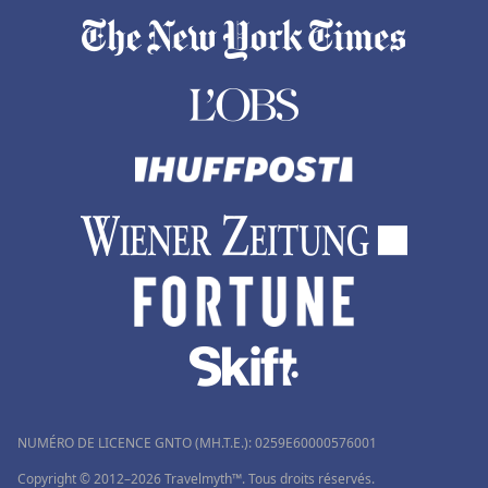
Hôtels à Le Luc
Hôtels en Charente Maritime
Hôtels à Bois-Colombes
Hôtels à Porto Ota
Hôtels à Belek
Hôtels à Jersey
Hôtels à Lucerne
Hôtels à Brides-les-Bains
Hôtels en Rhone Alpes
NUMÉRO DE LICENCE GNTO (MH.T.E.): 0259Ε60000576001
Copyright © 2012–2026 Travelmyth™. Tous droits réservés.