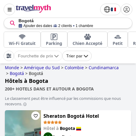
Bogotá
Ajouter des dates
2 clients
1 chambre
Wi-Fi Gratuit
Parking
Chien Accepté
Petit
R
Fourchette de prix
Trier par
Monde
>
Amérique du Sud
>
Colombie
>
Cundinamarca
>
Bogotá
>
Bogotá
Hôtels à Bogota
200+ HOTELS DANS ET AUTOUR A BOGOTA
Le classement peut être influencé par les commissions que nous
recevons.
Sheraton Bogotá Hotel
Hôtel à
Bogota