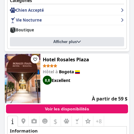
Catégories
Chien Accepté
Vie Nocturne
Boutique
Afficher plus
Hotel Rosales Plaza
Hôtel à
Bogota
Excellent
8,8
À partir de 59 $
Voir les disponibilités
$
+8
Information