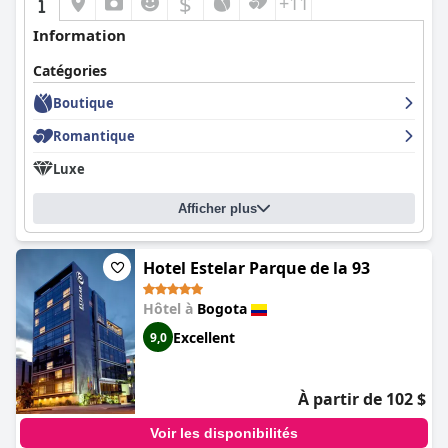
$
+11
Information
Catégories
Boutique
Romantique
Luxe
Afficher plus
Hotel Estelar Parque de la 93
Hôtel à
Bogota
Excellent
9,0
À partir de 102 $
Voir les disponibilités