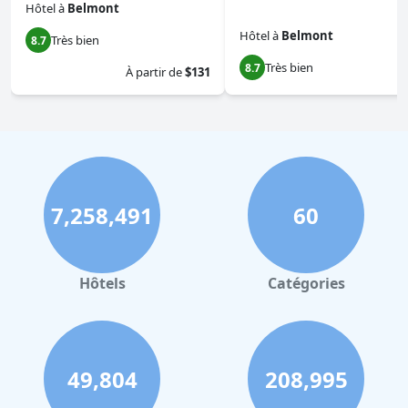
Hôtel
à
Belmont
Hôtel
à
Belmont
Très bien
8.7
Très bien
8.7
À partir de
$131
7,258,491
60
Hôtels
Catégories
49,804
208,995