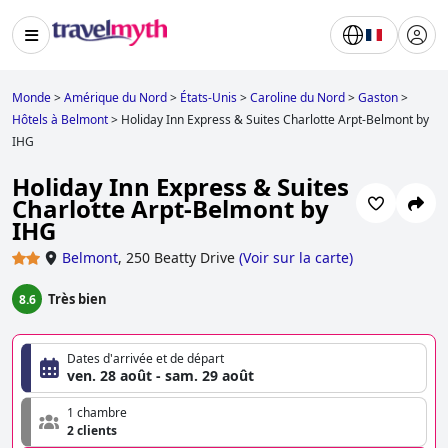
Monde
>
Amérique du Nord
>
États-Unis
>
Caroline du Nord
>
Gaston
>
Hôtels à Belmont
>
Holiday Inn Express & Suites Charlotte Arpt-Belmont by
IHG
Holiday Inn Express & Suites
Charlotte Arpt-Belmont by
IHG
Belmont
,
250 Beatty Drive
(
Voir sur la carte
)
Très bien
8.6
Dates d'arrivée et de départ
ven. 28 août - sam. 29 août
1 chambre
2 clients