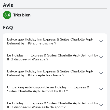
Avis
8.6
Très bien
FAQ
Est-ce que Holiday Inn Express & Suites Charlotte Arpt-
Belmont by IHG a une piscine ?
Oui, Holiday Inn Express & Suites Charlotte Arpt-Belmont by IHG
Le Holiday Inn Express & Suites Charlotte Arpt-Belmont by
dispose de piscine(s) appartenant à une ou plusieurs des
IHG dispose-t-il d'un spa ?
catégories suivantes : Piscine Extérieure.Pour plus
d'informations, lisez les réponses au questionnaire
Piscine
.
Non, il n'y a pas de spa à Holiday Inn Express & Suites Charlotte
Est-ce que Holiday Inn Express & Suites Charlotte Arpt-
Arpt-Belmont by IHG.
Belmont by IHG accepte les chiens ?
Non, Holiday Inn Express & Suites Charlotte Arpt-Belmont by
Un parking est-il disponible au Holiday Inn Express &
IHG n'accepte pas les chiens.
Suites Charlotte Arpt-Belmont by IHG ?
Oui, un parking est disponible à Holiday Inn Express & Suites
Le Holiday Inn Express & Suites Charlotte Arpt-Belmont by
Charlotte Arpt-Belmont by IHG.
IHG dispose-t-il d'une salle de sport ?