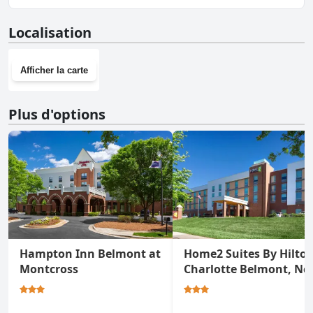
Oui, Holiday Inn Express & Suites Charlotte Arpt-Belmont by IHG
Localisation
dispose d'une salle de sport.Pour plus d'informations, lisez les
réponses au questionnaire
Salle de Sport
.
Afficher la carte
Plus d'options
Hampton Inn Belmont at
Home2 Suites By Hilto
Montcross
Charlotte Belmont, Nc