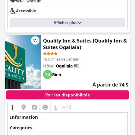
Wi-Fi Gratuit
Accessible
Afficher plus
Quality Inn & Suites (Quality Inn &
Suites Ogallala)
18.0 miles de Belmar
Hôtel
Ogallala
Bien
7,0
À partir de 74 $
Voir les disponibilités
$
+12
Information
Catégories