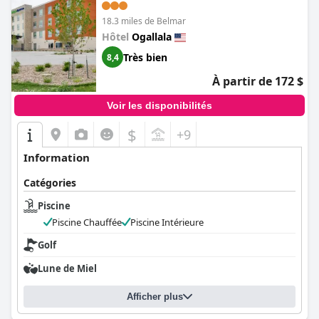
18.3 miles de Belmar
Hôtel
Ogallala
Très bien
8,4
À partir de 172 $
Voir les disponibilités
$
+9
Information
Catégories
Piscine
Piscine Chauffée
Piscine Intérieure
Golf
Lune de Miel
Afficher plus