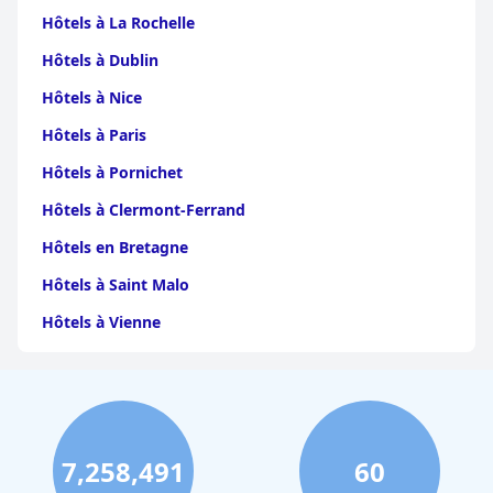
Hôtels à La Rochelle
Hôtels à Dublin
Hôtels à Nice
Hôtels à Paris
Hôtels à Pornichet
Hôtels à Clermont-Ferrand
Hôtels en Bretagne
Hôtels à Saint Malo
Hôtels à Vienne
Hôtels à Dijon
Hôtels à Perpignan
Hôtels au Grand-Bornand
7,258,491
60
Hôtels à Strasbourg