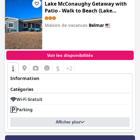
Lake McConaughy Getaway with
Patio - Walk to Beach (Lake
McConaughy Getaway with
covered patio)
Maison de vacances
Belmar
0.0
Voir les disponibilités
$
+2
Information
Catégories
Wi-Fi Gratuit
Parking
Afficher plus