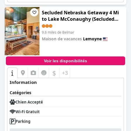
Secluded Nebraska Getaway 4 Mi
to Lake McConaughy (Secluded
Nebraska Getaway: 2 Mi to Lake
McConaughy)
9.6 miles de Belmar
Maison de vacances
Lemoyne
0.0
Voir les disponibilités
$
+3
Information
Catégories
Chien Accepté
Wi-Fi Gratuit
Parking