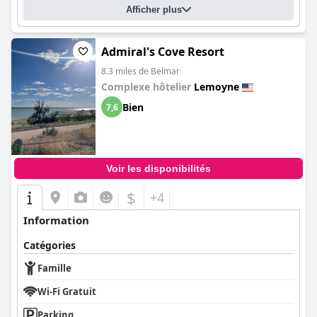
Afficher plus
Admiral's Cove Resort
8.3 miles de Belmar
Complexe hôtelier
Lemoyne
Bien
7,6
Voir les disponibilités
$
+4
Information
Catégories
Famille
Wi-Fi Gratuit
Parking