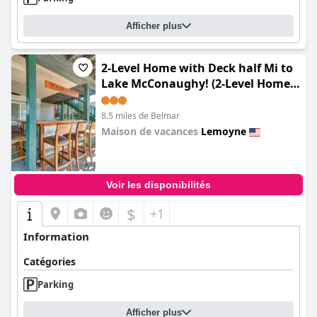
Afficher plus
2-Level Home with Deck half Mi to
Lake McConaughy! (2-Level Home
w/ Deck: 1/2 Mi to Lake
McConaughy!)
8.5 miles de Belmar
Maison de vacances
Lemoyne
0.0
Voir les disponibilités
$
+1
Information
Catégories
Parking
Afficher plus