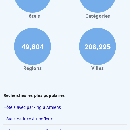
Hôtels à Valence
Hôtels à Gerardmer
Hôtels
Catégories
Hôtels à Villeurbanne
Hôtels à Londres
Hôtels à Reims
49,804
208,995
Hôtels à Milan
Hôtels à Barcelone
Régions
Villes
Hôtels à La Baule-Escoublac
Hôtels à Saint-Jean-de-Luz
Hôtels à Tain-lʼHermitage
Recherches les plus populaires
Hôtels à Interlaken
Hôtels avec parking à Amiens
Hôtels à Nancy
Hôtels de luxe à Honfleur
Hôtels à Ajaccio