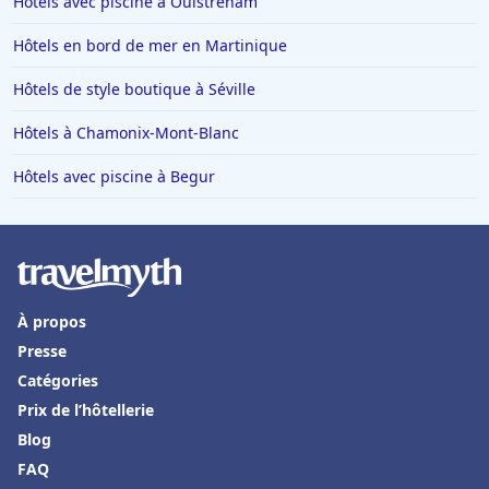
Hôtels avec piscine à Ouistreham
Hôtels à Saint-Affrique
Hôtels en bord de mer en Martinique
Hôtels au Québec
Hôtels à Carcassonne
Hôtels de style boutique à Séville
Hôtels aux Saintes-Maries-de-la-Mer
Hôtels à Chamonix-Mont-Blanc
Hôtels en Suisse
Hôtels avec piscine à Begur
Hôtels à Chartres
Hôtels à Bouc-Bel-Air
Hôtels à Mortagne-au-Perche
Hôtels en Alsace
À propos
Hôtels à Lacaune
Presse
Catégories
Hôtels à Louviers
Prix de l’hôtellerie
Hôtels à Caudry
Blog
Hôtels à Bergame
FAQ