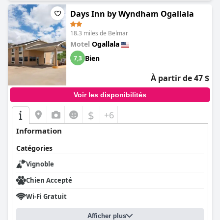
Days Inn by Wyndham Ogallala
18.3 miles de Belmar
Motel
Ogallala
Bien
7,3
À partir de 47 $
Voir les disponibilités
$
+6
Information
Catégories
Vignoble
Chien Accepté
Wi-Fi Gratuit
Afficher plus