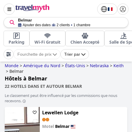
Belmar
Ajouter des dates
2 clients
1 chambre
Parking
Wi-Fi Gratuit
Chien Accepté
Salle de Sp
Fourchette de prix
Trier par
Monde
>
Amérique du Nord
>
États-Unis
>
Nebraska
>
Keith
>
Belmar
Hôtels à Belmar
22 HOTELS DANS ET AUTOUR BELMAR
Le classement peut être influencé par les commissions que nous
recevons.
Lewellen Lodge
Motel
Belmar