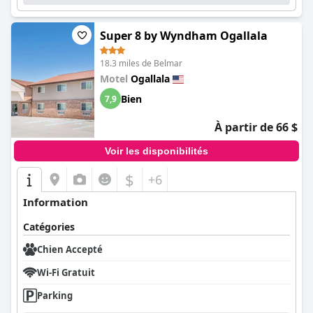
Super 8 by Wyndham Ogallala
18.3 miles de Belmar
Motel
Ogallala
Bien
7,9
À partir de 66 $
Voir les disponibilités
$
+6
Information
Catégories
Chien Accepté
Wi-Fi Gratuit
Parking