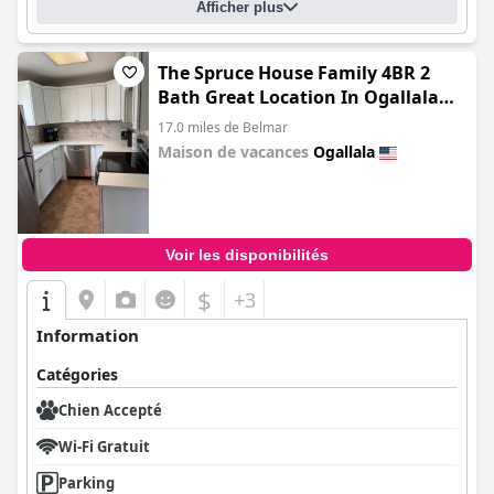
Afficher plus
The Spruce House Family 4BR 2
Bath Great Location In Ogallala
Close to Lake McConaughy
17.0 miles de Belmar
Maison de vacances
Ogallala
0.0
Voir les disponibilités
$
+3
Information
Catégories
Chien Accepté
Wi-Fi Gratuit
Parking