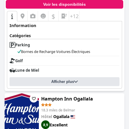
Voir les disponibilités
$
+12
Information
Catégories
Parking
Bornes de Recharge Voitures Électriques
Golf
Lune de Miel
Afficher plus
Hampton Inn Ogallala
18.3 miles de Belmar
Hôtel
Ogallala
Excellent
8,9