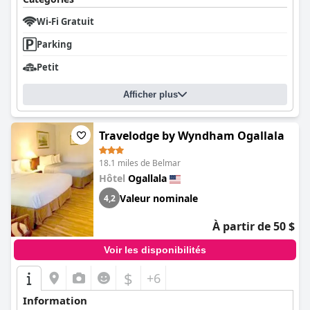
Wi-Fi Gratuit
Parking
Petit
Afficher plus
Travelodge by Wyndham Ogallala
18.1 miles de Belmar
Hôtel
Ogallala
Valeur nominale
4,2
À partir de 50 $
Voir les disponibilités
$
+6
Information