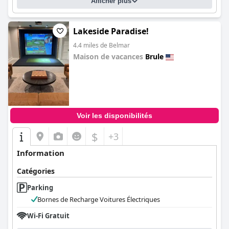
Afficher plus
Lakeside Paradise!
4.4 miles de Belmar
Maison de vacances
Brule
0.0
Voir les disponibilités
$
+3
Information
Catégories
Parking
Bornes de Recharge Voitures Électriques
Wi-Fi Gratuit