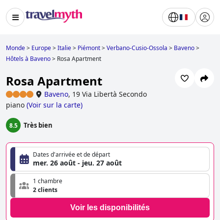
Monde
>
Europe
>
Italie
>
Piémont
>
Verbano-Cusio-Ossola
>
Baveno
>
Hôtels à Baveno
>
Rosa Apartment
Rosa Apartment
Baveno
,
19 Via Libertà Secondo
piano
(
Voir sur la carte
)
Très bien
8.5
Dates d'arrivée et de départ
mer. 26 août - jeu. 27 août
1 chambre
2 clients
Voir les disponibilités