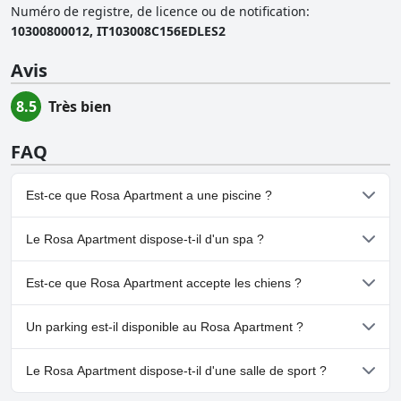
Numéro de registre, de licence ou de notification
:
10300800012, IT103008C156EDLES2
Avis
8.5
Très bien
FAQ
Est-ce que Rosa Apartment a une piscine ?
Non, Rosa Apartment n'a pas de piscine.
Le Rosa Apartment dispose-t-il d'un spa ?
Non, il n'y a pas de spa à Rosa Apartment.
Est-ce que Rosa Apartment accepte les chiens ?
Non, Rosa Apartment n'accepte pas les chiens.
Un parking est-il disponible au Rosa Apartment ?
Non, il n'y a pas de parking à Rosa Apartment.
Le Rosa Apartment dispose-t-il d'une salle de sport ?