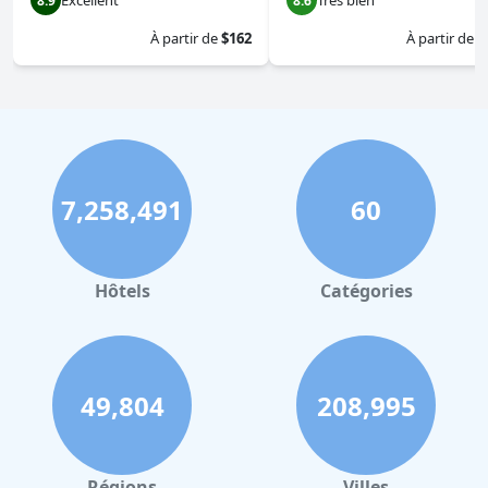
Excellent
Très bien
8.9
8.6
À partir de
$162
À partir de
$
7,258,491
60
Hôtels
Catégories
49,804
208,995
Régions
Villes