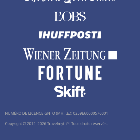
NUMÉRO DE LICENCE GNTO (MH.T.E.): 0259Ε60000576001
Copyright © 2012–2026 Travelmyth™. Tous droits réservés.