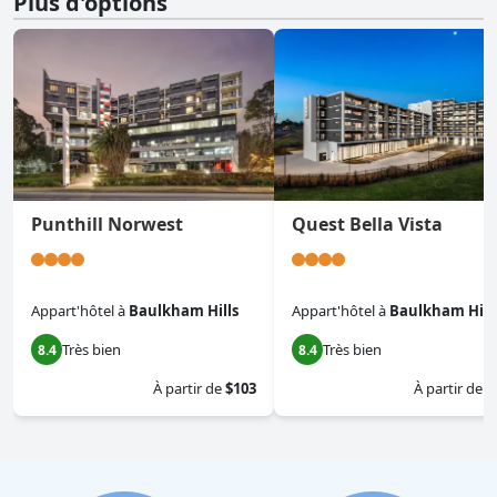
Plus d'options
Punthill Norwest
Quest Bella Vista
Appart'hôtel
à
Baulkham Hills
Appart'hôtel
à
Baulkham Hill
Très bien
Très bien
8.4
8.4
À partir de
$103
À partir de
$