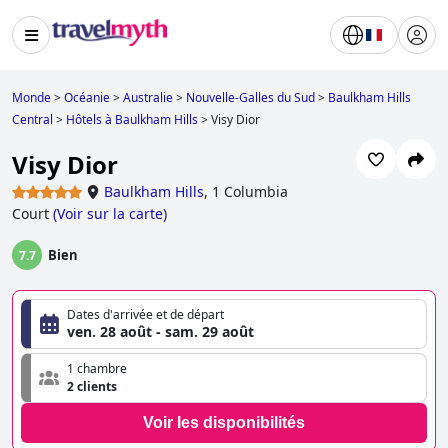
Monde
>
Océanie
>
Australie
>
Nouvelle-Galles du Sud
>
Baulkham Hills
Central
>
Hôtels à Baulkham Hills
>
Visy Dior
Visy Dior
Baulkham Hills
,
1 Columbia
Court
(
Voir sur la carte
)
Bien
7.7
Dates d'arrivée et de départ
ven. 28 août - sam. 29 août
1 chambre
2 clients
Voir les disponibilités