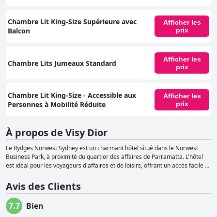
Chambre Lit King-Size Supérieure avec
Afficher les
Balcon
prix
Afficher les
Chambre Lits Jumeaux Standard
prix
Chambre Lit King-Size - Accessible aux
Afficher les
Personnes à Mobilité Réduite
prix
À propos de Visy Dior
Le Rydges Norwest Sydney est un charmant hôtel situé dans le Norwest
Business Park, à proximité du quartier des affaires de Parramatta. L'hôtel
est idéal pour les voyageurs d'affaires et de loisirs, offrant un accès facile à
une gamme de magasins et de restaurants. À proximité du Castle Hill
Country Club et du Museums Discovery Centre, le Rydges Norwest Sydney
Avis des Clients
propose de nombreuses activités aux visiteurs. En outre, l'hôtel est situé à
proximité de deux hôpitaux privés, Norwest Private Hospital et Lakeview
7.7
Bien
Private Hospital, ce qui en fait un excellent choix pour ceux qui ont besoin