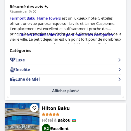
Caspienne.
Résumé des avis
Résumé par IA
Fairmont Baku, Flame Towers
est un luxueux hôtel 5 étoiles
offrant une vue panoramique sur la ville et la mer Caspienne.
L'emplacement est excellent et suffisamment proche des
principales attractions touristiques et à distance de marche de la
Lire les résumés des avis pour toutes les catégories
vieille ville. Le petit déjeuner est un point fort pour de nombreux
clients, avec un choix varié répondant à tous les goûts. Les
chambres sont élégantes, propres et confortables, avec un
Catégories
mobilier et des équipements modernes. L'hôtel est
Luxe
généralement propre et bien entretenu, avec un mobilier de
bonne qualité et un beau design. Le personnel est
Insolite
incroyablement amical, serviable et professionnel, offrant un
service à la clientèle exceptionnel. Les installations du spa et de
Lune de Miel
la piscine sont de premier ordre et gratuites, offrant un haut
niveau de relaxation. Les lits sont confortables et permettent de
Afficher plus
passer des nuits paisibles. Dans l'ensemble, le
Fairmont Baku,
Flame Towers
est une destination intéressante pour tous ceux
qui recherchent un hôtel luxueux et haut de gamme avec un
service exceptionnel.
Hilton Baku
Hôtel à
Bakou
Excellent
9,2