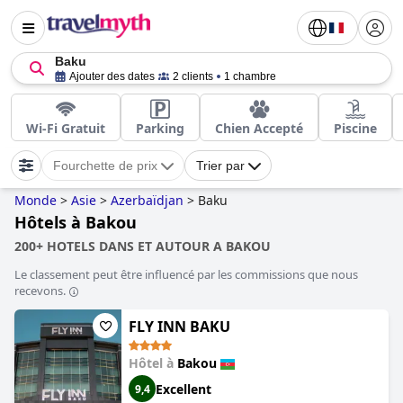
Baku
Ajouter des dates
2 clients
1 chambre
Wi-Fi Gratuit
Parking
Chien Accepté
Piscine
Fourchette de prix
Trier par
Monde
>
Asie
>
Azerbaïdjan
>
Baku
Hôtels à Bakou
200+ HOTELS DANS ET AUTOUR A BAKOU
Le classement peut être influencé par les commissions que nous
recevons.
FLY INN BAKU
Hôtel à
Bakou
Excellent
9,4