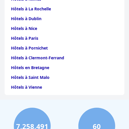
Hôtels à La Rochelle
Hôtels à Dublin
Hôtels à Nice
Hôtels à Paris
Hôtels à Pornichet
Hôtels à Clermont-Ferrand
Hôtels en Bretagne
Hôtels à Saint Malo
Hôtels à Vienne
Hôtels à Dijon
Hôtels à Perpignan
Hôtels au Grand-Bornand
7,258,491
60
Hôtels à Strasbourg