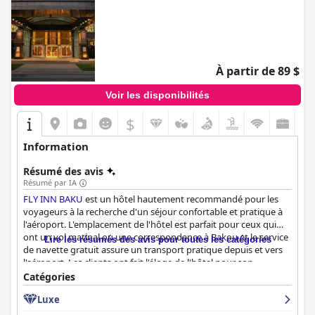
À partir de 89 $
Voir les disponibilités
$
Information
Résumé des avis
Résumé par IA
FLY INN BAKU
est un hôtel hautement recommandé pour les
voyageurs à la recherche d'un séjour confortable et pratique à
l'aéroport. L'emplacement de l'hôtel est parfait pour ceux qui
ont un vol matinal ou une correspondance à Bakou et le service
Lire les résumés des avis pour toutes les catégories
de navette gratuit assure un transport pratique depuis et vers
l'aéroport. Les clients ont fait l'éloge de l'hôtel pour son
excellent personnel, qui est amical, accommodant et parle
Catégories
couramment le russe. L'hôtel propose des chambres propres,
Luxe
spacieuses et confortables avec des salles de bains complètes et
bien équipées et des lits très confortables. Le petit déjeuner est