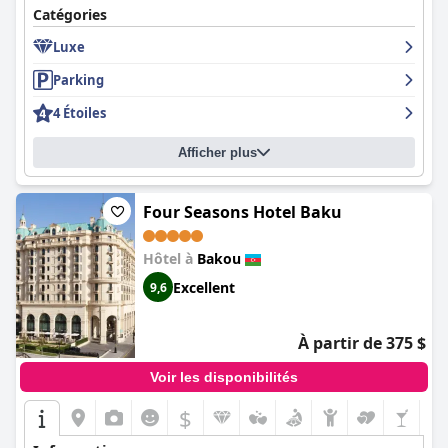
Catégories
Luxe
Parking
4 Étoiles
Afficher plus
Four Seasons Hotel Baku
Hôtel à
Bakou
Excellent
9,6
À partir de 375 $
Voir les disponibilités
$