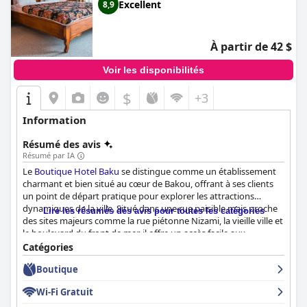
Excellent
8,9
À partir de 42 $
Voir les disponibilités
$
+3
Information
Résumé des avis
Résumé par IA
Le
Boutique Hotel Baku
se distingue comme un établissement
charmant et bien situé au cœur de Bakou, offrant à ses clients
un point de départ pratique pour explorer les attractions
dynamiques de la ville. Situé dans une rue paisible mais proche
Lire les résumés des avis pour toutes les catégories
des sites majeurs comme la rue piétonne Nizami, la vieille ville et
le boulevard du front de mer, il offre un accès facile aux
monuments, aux zones commerçantes et aux options de
Catégories
restauration. Cet emplacement central mais tranquille est un
Boutique
atout indéniable, souvent décrit comme parfait, exceptionnel et
idéal, ce qui en fait un excellent choix pour les visiteurs
Wi-Fi Gratuit
souhaitant s'immerger pleinement dans le charme de Bakou.