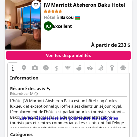
et l'emplacement pratique pour les personnes handicapées sont
JW Marriott Absheron Baku Hotel
un plus. Par conséquent, l'Holiday Inn Baku est recommandé
aux voyageurs d'affaires et de loisirs, ainsi qu'aux familles.
Hôtel à
Bakou
Excellent
9,3
À partir de 233 $
Voir les disponibilités
$
Information
Résumé des avis
Résumé par IA
L'hôtel JW Marriott Absheron Baku est un hôtel cinq étoiles
luxueux et exceptionnel qui offre à ses clients un séjour royal.
L'emplacement de l'hôtel est parfait pour les touristes visitant
Bakou, avec un accès facile à de nombreuses attractions
Lire les résumés des avis pour toutes les catégories
touristiques et centres commerciaux. Les clients ont fait l'éloge
des options de petit déjeuner, qu'ils trouvent fraîches, variées et
délicieuses, et les chambres sont belles, modernes et offrent des
Catégories