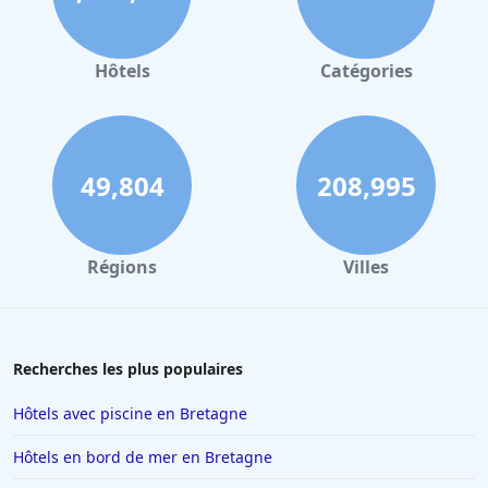
Hôtels à Valence
Hôtels à Gerardmer
Hôtels
Catégories
Hôtels à Villeurbanne
Hôtels à Londres
Hôtels à Reims
49,804
208,995
Hôtels à Milan
Hôtels à Barcelone
Régions
Villes
Hôtels à La Baule-Escoublac
Hôtels à Saint-Jean-de-Luz
Hôtels à Tain-lʼHermitage
Recherches les plus populaires
Hôtels à Interlaken
Hôtels avec piscine en Bretagne
Hôtels à Nancy
Hôtels en bord de mer en Bretagne
Hôtels à Ajaccio