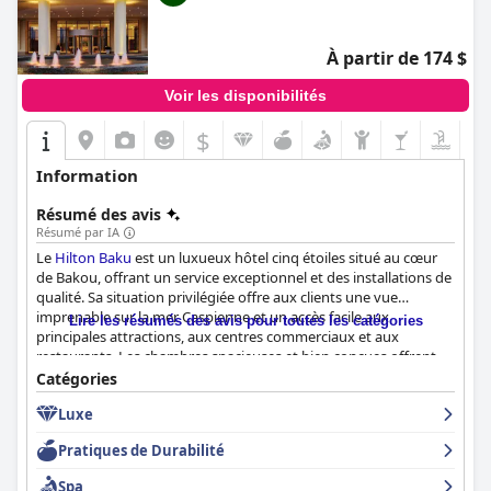
À partir de 174 $
Voir les disponibilités
$
Information
Résumé des avis
Résumé par IA
Le
Hilton Baku
est un luxueux hôtel cinq étoiles situé au cœur
de Bakou, offrant un service exceptionnel et des installations de
qualité. Sa situation privilégiée offre aux clients une vue
imprenable sur la mer Caspienne et un accès facile aux
Lire les résumés des avis pour toutes les catégories
principales attractions, aux centres commerciaux et aux
restaurants. Les chambres spacieuses et bien conçues offrent
des lits confortables et des vues spectaculaires sur les environs.
Catégories
La propreté et le professionnalisme de l'hôtel sont très bien
Luxe
notés dans les commentaires des clients et le personnel est
félicité pour son service amical et poli. Le buffet du petit
Pratiques de Durabilité
déjeuner est décrit comme délicieux et varié, avec un grand
choix d'options. La piscine est également très appréciée par les
Spa