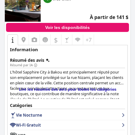
À partir de 141 $
Voir les disponibilités
$
+7
Information
Résumé des avis
Résumé par IA
L'hôtel Sapphire City à Bakou est principalement réputé pour
son emplacement privilégié sur la rue Nizami, plaçant les clients
en plein cœur de la ville. Cette position centrale permet un accès
facile aux principales attractions, aux restaurants et aux
Lire les résumés des avis pour toutes les catégories
boutiques, ce qui contribue de manière significative à la note
élevée de l'hôtel. Le quartier de l'hôtel est salué comme étant
magnifique et son emplacement stratégique le rend idéal pour
Catégories
les touristes souhaitant explorer la ville.
Vie Nocturne
Le petit-déjeuner à l'hôtel est souvent mis en avant pour ses
Wi-Fi Gratuit
offres délicieuses et variées, particulièrement apprécié pour son
emplacement sur le toit avec vue sur la ville. L'ambiance,