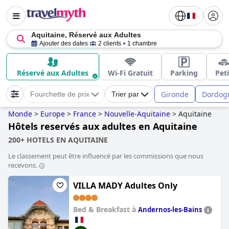
Aquitaine, Réservé aux Adultes
Ajouter des dates
2 clients
1 chambre
Réservé aux Adultes
Wi-Fi Gratuit
Parking
Peti
Gironde
Dordog
Fourchette de prix
Trier par
Monde
>
Europe
>
France
>
Nouvelle-Aquitaine
>
Aquitaine
Hôtels reservés aux adultes en Aquitaine
200+ HOTELS EN AQUITAINE
Le classement peut être influencé par les commissions que nous
recevons.
VILLA MADY Adultes Only
Bed & Breakfast à
Andernos-les-Bains