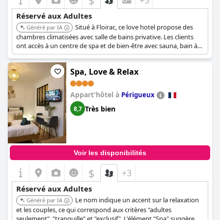
$
+5
Réservé aux Adultes
Situé à Floirac, ce love hotel propose des
Généré par IA
chambres climatisées avec salle de bains privative. Les clients
ont accès à un centre de spa et de bien-être avec sauna, bain à
remous et terrasse, offrant une expérience relaxante et intime.
Spa, Love & Relax
Appart'hôtel à
Périgueux
Très bien
8,7
Voir les disponibilités
$
+3
Réservé aux Adultes
Le nom indique un accent sur la relaxation
Généré par IA
et les couples, ce qui correspond aux critères "adultes
seulement", "tranquille" et "exclusif". L'élément "Spa" suggère