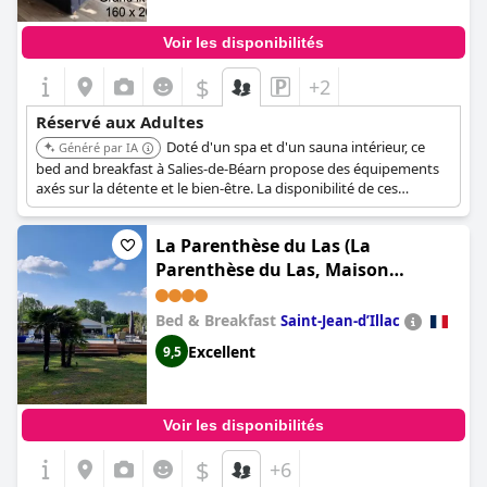
Voir les disponibilités
$
+2
Réservé aux Adultes
Doté d'un spa et d'un sauna intérieur, ce
Généré par IA
bed and breakfast à Salies-de-Béarn propose des équipements
axés sur la détente et le bien-être. La disponibilité de ces
installations le rend adapté aux adultes à la recherche d'une
escapade paisible.
La Parenthèse du Las (La
Parenthèse du Las, Maison
d'hôtes, Piscine et Spa, entre
Bordeaux et Cap Ferret)
Bed & Breakfast
Saint-Jean-dʼIllac
Excellent
9,5
Voir les disponibilités
$
+6