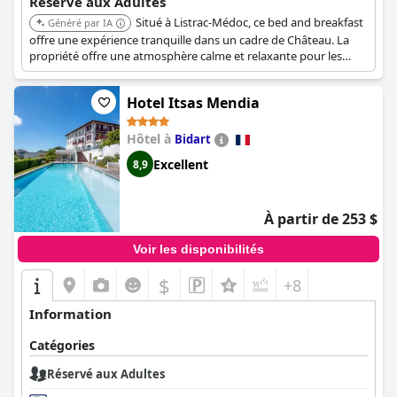
Réservé aux Adultes
Situé à Listrac-Médoc, ce bed and breakfast
Généré par IA
offre une expérience tranquille dans un cadre de Château. La
propriété offre une atmosphère calme et relaxante pour les
adultes recherchant une escapade paisible.
Hotel Itsas Mendia
Hôtel à
Bidart
Excellent
8,9
À partir de 253 $
Voir les disponibilités
$
+8
Information
Catégories
Réservé aux Adultes