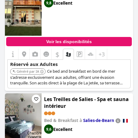
Excellent
9,8
Voir les disponibilités
$
+3
Réservé aux Adultes
Ce bed and breakfast en bord de mer
Généré par IA
s'adresse exclusivement aux adultes, offrant une évasion
tranquille. Son accès direct à la plage de La Jetée, sa terrasse
ensoleillée et son jardin offrent amplement d'espace pour la
détente.
Les Treilles de Salies - Spa et sauna
intérieur
Bed & Breakfast à
Salies-de-Bearn
Excellent
9,6