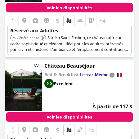
Voir les disponibilités
$
+4
Réservé aux Adultes
Situé à Saint-Émilion, ce château offre un
Généré par IA
cadre sophistiqué et élégant, idéal pour les adultes intéressés
par le vin et l'histoire. L'ambiance et l'emplacement contribuent
à une expérience raffinée.
Château Beauséjour
Bed & Breakfast
Listrac-Médoc
Excellent
9,0
À partir de 117 $
Voir les disponibilités
$
+5