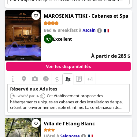
l'expérience axée sur les adultes.
MAROSENIA TTIKI - Cabanes et Spa
Bed & Breakfast à
Ascain
Excellent
9,1
À partir de 285 $
Voir les disponibilités
$
+4
Réservé aux Adultes
Cet établissement propose des
Généré par IA
hébergements uniques en cabanes et des installations de spa,
créant un environnement isolé et intime. La combinaison de
cabanes privées et de services de spa assure une attention
particulière à la détente et à l'exclusivité pour les adultes.
Villa de l'Etang Blanc
Hôtel à
Seignosse