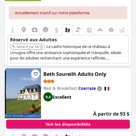
Actuellement inactif sur notre plateforme.
$
+4
Réservé aux Adultes
Le cadre historique de ce château à
Généré par IA
Urrugne offre une ambiance sophistiquée et tranquille, idéale
pour les adultes recherchant une expérience raffinée.
L'atmosphère et les jardins du château contribuent à une
retraite paisible.
Beth Soureilh Adults Only
Bed & Breakfast
Coarraze
Excellent
9,4
À partir de 93 $
Voir les disponibilités