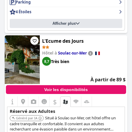
Parking
4 Étoiles
Afficher plus
L'Ecume des Jours
Hôtel à
Soulac-sur-Mer
Très bien
8,7
À partir de 89 $
Voir les disponibilités
$
Réservé aux Adultes
Situé à Soulac-sur-Mer, cet hôtel offre un
Généré par IA
cadre tranquille et confortable. Il convient aux adultes
recherchant une évasion paisible dans un environnement