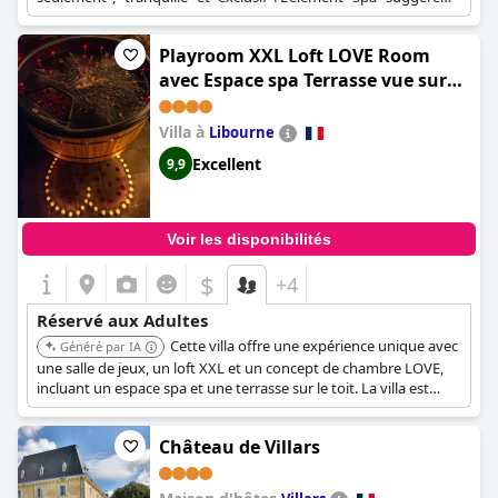
des équipements destinés aux adultes recherchant une retraite
paisible.
Playroom XXL Loft LOVE Room
avec Espace spa Terrasse vue sur
les toits Salle de jeux pour adultes
Libourne centre 10 min de St
Villa à
Libourne
Emilion Proche Bordeaux
Excellent
9,9
Voir les disponibilités
$
+4
Réservé aux Adultes
Cette villa offre une expérience unique avec
Généré par IA
une salle de jeux, un loft XXL et un concept de chambre LOVE,
incluant un espace spa et une terrasse sur le toit. La villa est
conçue pour les adultes, avec des installations de loisirs et des
équipements pour les couples.
Château de Villars