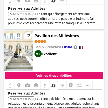
$
+6
Réservé aux Adultes
En tant qu'hébergement réservé aux
Généré par IA
adultes, Beth Soureilh offre un cadre paisible et intime, idéal
pour les clients recherchant une retraite tranquille à Coarraze.
L'accent est mis sur la création d'un environnement serein sans
enfants.
Pavillon des Millésimes
Bed & Breakfast
Lussac
Excellent
9,6
Voir les disponibilités
$
+5
Réservé aux Adultes
Le centre de bien-être met l'accent sur la
Généré par IA
relaxation et le rajeunissement, adapté aux adultes recherchant
une escapade tranquille à Lussac. Cette commodité améliore