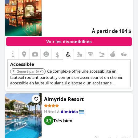
À partir de 194 $
Voir les disponibilités
$
Accessible
Ce complexe offre une accessibilité en
Généré par IA
fauteuil roulant partout, y compris un ascenseur et un chemin
accessible en fauteuil roulant. Il dispose d'un accès sans
obstacle, d'un ascenseur accessible en fauteuil roulant et d'un
certain nombre de salles de bains accessibles en fauteuil roulant,
Almyrida Resort
assurant un séjour confortable pour les clients à mobilité
réduite. Un parking accessible en fauteuil roulant est également
disponible.
Hôtel à
Almirida
Très bien
8,7