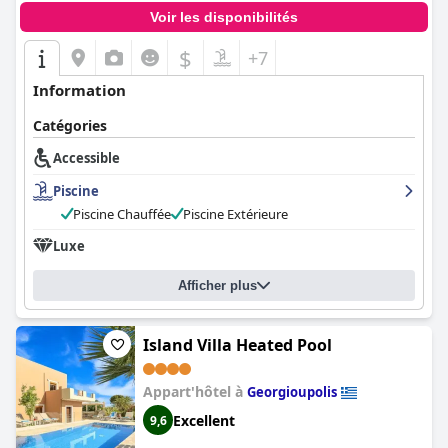
Voir les disponibilités
$
+7
Information
Catégories
Accessible
Piscine
Piscine Chauffée
Piscine Extérieure
Luxe
Afficher plus
Island Villa Heated Pool
Appart'hôtel à
Georgioupolis
Excellent
9,6