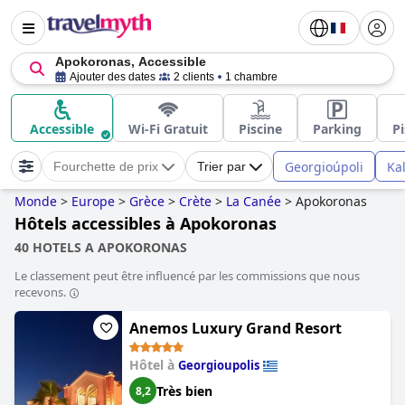
Apokoronas, Accessible
Ajouter des dates
2 clients
1 chambre
Accessible
Wi-Fi Gratuit
Piscine
Parking
Pi
Georgioúpoli
Kal
Fourchette de prix
Trier par
Monde
>
Europe
>
Grèce
>
Crète
>
La Canée
>
Apokoronas
Hôtels accessibles à Apokoronas
40 HOTELS A APOKORONAS
Le classement peut être influencé par les commissions que nous
recevons.
Anemos Luxury Grand Resort
Hôtel à
Georgioupolis
Très bien
8,2