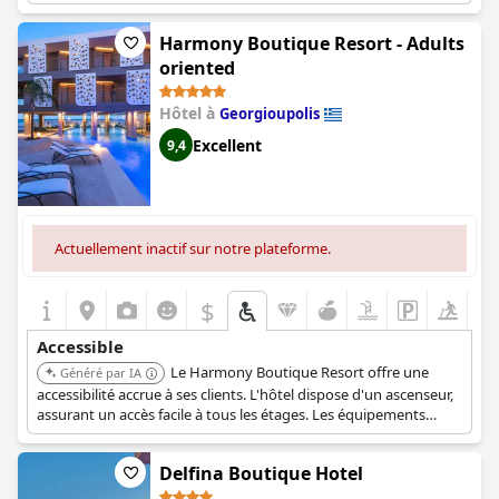
situées au rez-de-chaussée. Il offre des chambres spécialement
conçues pour les personnes à mobilité réduite, avec des
Harmony Boutique Resort - Adults
douches à l'italienne, des chaises de douche et des baignoires
adaptées. Les espaces publics comme la réception, l'aire de jeux,
oriented
la piscine pour enfants, la piscine extérieure, le bar de la piscine,
le bar de la plage, le restaurant et le bar/pub principal sont tous
Hôtel à
Georgioupolis
accessibles aux fauteuils roulants.
Excellent
9,4
Actuellement inactif sur notre plateforme.
$
Accessible
Le Harmony Boutique Resort offre une
Généré par IA
accessibilité accrue à ses clients. L'hôtel dispose d'un ascenseur,
assurant un accès facile à tous les étages. Les équipements
spécifiques comprennent des chaises de douche, contribuant à
une expérience plus confortable et accessible pour les clients
Delfina Boutique Hotel
ayant des besoins de mobilité.