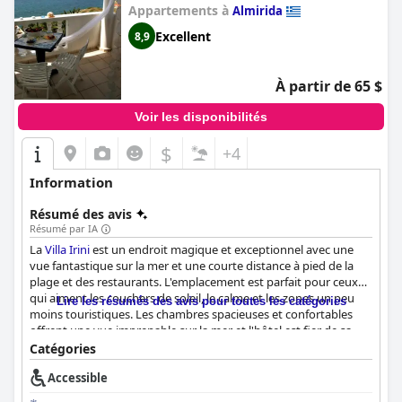
Appartements à
Almirida
Excellent
8,9
À partir de 65 $
Voir les disponibilités
$
+4
Information
Résumé des avis
Résumé par IA
La
Villa Irini
est un endroit magique et exceptionnel avec une
vue fantastique sur la mer et une courte distance à pied de la
plage et des restaurants. L'emplacement est parfait pour ceux
qui aiment les couchers de soleil, le calme et les zones un peu
Lire les résumés des avis pour toutes les catégories
moins touristiques. Les chambres spacieuses et confortables
offrent une vue imprenable sur la mer et l'hôtel est fier de sa
propreté. Le propriétaire, Spiros, est très apprécié pour son
Catégories
excellente hospitalité, qui fait que les clients se sentent comme
Accessible
chez eux. Le personnel de l'hôtel est amical et serviable et la
proximité de la plage en fait un excellent choix pour les