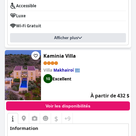
Accessible
Luxe
Wi-Fi Gratuit
Afficher plus
Kaminia Villa
Villa
Makhairoí
Excellent
10
À partir de 432 $
Voir les disponibilités
$
+9
Information