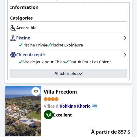
Information
Catégories
Accessible
Piscine
Piscine Privée
Piscine Extérieure
Chien Accepté
Aire de Jeux pour Chien
Gratuit Pour Les Chiens
Afficher plus
Villa Freedom
Villas à
Kokkino Khorio
Excellent
9,6
À partir de 857 $