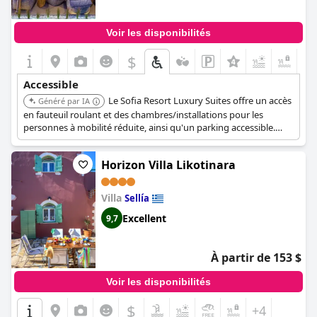
Voir les disponibilités
$
+6
Accessible
Le Sofia Resort Luxury Suites offre un accès
Généré par IA
en fauteuil roulant et des chambres/installations pour les
personnes à mobilité réduite, ainsi qu'un parking accessible.
Cependant, il est important de noter que l'établissement ne
dispose pas d'ascenseurs, ce qui signifie que l'accessibilité
Horizon Villa Likotinara
complète est limitée aux chambres du rez-de-chaussée et aux
espaces publics.
Villa
Sellía
Excellent
9,7
À partir de 153 $
Voir les disponibilités
$
+4