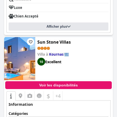
Luxe
Chien Accepté
Afficher plus
Sun Stone Villas
Villa à
Kournas
Excellent
10
Voir les disponibilités
$
+4
Information
Catégories