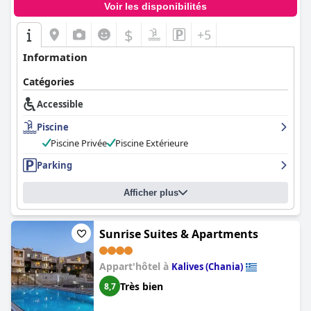
Voir les disponibilités
$
+5
Information
Catégories
Accessible
Piscine
Piscine Privée
Piscine Extérieure
Parking
Afficher plus
Sunrise Suites & Apartments
Appart'hôtel à
Kalives (Chania)
Très bien
8,7