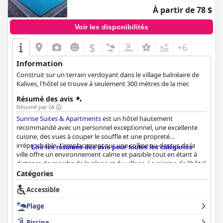
À partir de 78 $
Voir les disponibilités
$
+6
Information
Construit sur un terrain verdoyant dans le village balnéaire de
Kalives, l'hôtel se trouve à seulement 300 mètres de la mer.
Résumé des avis
Résumé par IA
Sunrise Suites & Apartments
est un hôtel hautement
recommandé avec un personnel exceptionnel, une excellente
cuisine, des vues à couper le souffle et une propreté
irréprochable. L'emplacement sur une colline au-dessus de la
Lire les résumés des avis pour toutes les catégories
ville offre un environnement calme et paisible tout en étant à
distance de marche de la plage et du village. La piscine de l'hôtel
est belle et bien entretenue, avec de nombreuses chaises
Catégories
longues et un bar de piscine très pratique. Les chambres sont
Accessible
spacieuses et propres, avec des lits confortables, des
kitchenettes bien équipées et de jolis balcons avec vue sur la
Plage
mer.
Piscine