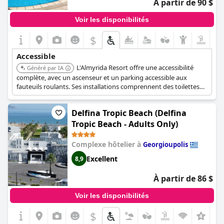
À partir de 90 $
Voir les disponibilités
$
Accessible
L'Almyrida Resort offre une accessibilité
Généré par IA
complète, avec un ascenseur et un parking accessible aux
fauteuils roulants. Ses installations comprennent des toilettes
publiques accessibles aux fauteuils roulants, un chemin vers
l'ascenseur, un bureau d'enregistrement, un spa, un centre de
Delfina Tropic Beach (Delfina
fitness, un centre d'affaires, un restaurant et un salon. Les
chambres offrent une accessibilité accrue avec des douches à
Tropic Beach - Adults Only)
l'italienne, des baignoires adaptées et des toilettes avec barres
d'appui, et les étages supérieurs sont accessibles par ascenseur.
Complexe hôtelier à
Georgioupolis
Excellent
8,9
À partir de 86 $
Voir les disponibilités
$
+9