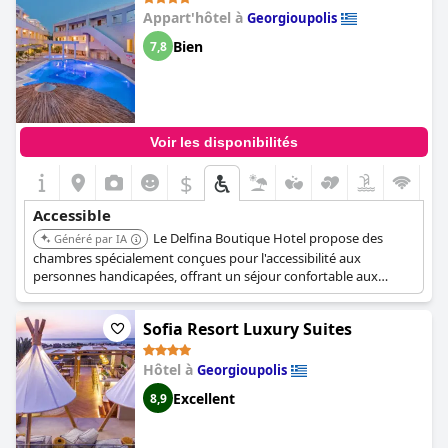
Appart'hôtel à
Georgioupolis
Bien
7,8
Voir les disponibilités
$
Accessible
Le Delfina Boutique Hotel propose des
Généré par IA
chambres spécialement conçues pour l'accessibilité aux
personnes handicapées, offrant un séjour confortable aux
clients à mobilité réduite. L'hôtel dispose d'un accès en fauteuil
roulant et d'un ascenseur, permettant une circulation facile dans
Sofia Resort Luxury Suites
toute la propriété et l'accès aux différents étages.
Hôtel à
Georgioupolis
Excellent
8,9