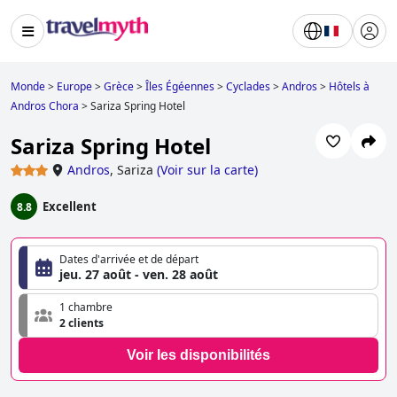
Monde
>
Europe
>
Grèce
>
Îles Égéennes
>
Cyclades
>
Andros
>
Hôtels à
Andros Chora
>
Sariza Spring Hotel
Sariza Spring Hotel
Andros
,
Sariza
(
Voir sur la carte
)
Excellent
8.8
Dates d'arrivée et de départ
jeu. 27 août - ven. 28 août
1 chambre
2 clients
Voir les disponibilités