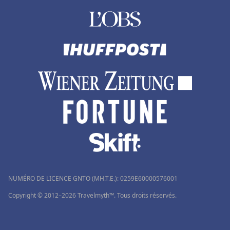
NUMÉRO DE LICENCE GNTO (MH.T.E.): 0259Ε60000576001
Copyright © 2012–2026 Travelmyth™. Tous droits réservés.