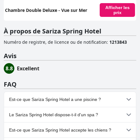
Afficher les
Chambre Double Deluxe - Vue sur Mer
prix
À propos de Sariza Spring Hotel
Numéro de registre, de licence ou de notification
:
1213843
Avis
8.8
Excellent
FAQ
Est-ce que Sariza Spring Hotel a une piscine ?
Oui, Sariza Spring Hotel dispose de piscine(s) appartenant à une
Le Sariza Spring Hotel dispose-t-il d'un spa ?
ou plusieurs des catégories suivantes : Piscine Extérieure.
Non, il n'y a pas de spa à Sariza Spring Hotel.
Est-ce que Sariza Spring Hotel accepte les chiens ?