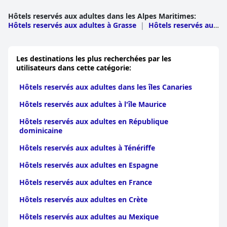
détendre.
Hôtels reservés aux adultes dans les Alpes Maritimes
:
Hôtels reservés aux adultes à Grasse
|
Hôtels reservés aux
Le parking du
Sun Riviera Hotel
est un autre avantage notable.
adultes à Nice
Le parking souterrain privé offre commodité et sécurité, avec
des bornes de recharge pour les véhicules électriques
également disponibles. Bien que certains clients aient trouvé les
Les destinations les plus recherchées par les
places de parking un peu étroites et les frais un peu élevés, la
utilisateurs dans cette catégorie:
commodité et la sécurité globales en font un atout précieux.
Hôtels reservés aux adultes dans les îles Canaries
En résumé, le
Sun Riviera Hotel
se distingue par son
emplacement privilégié, ses chambres propres et confortables
Hôtels reservés aux adultes à l'île Maurice
et son personnel exceptionnel. Malgré quelques critiques
mineures concernant le petit-déjeuner et l'entretien de la
Hôtels reservés aux adultes en République
piscine, l'hôtel offre un niveau élevé de confort et de service, ce
dominicaine
qui en fait un choix privilégié pour les visiteurs de Cannes.
Hôtels reservés aux adultes à Ténériffe
Hôtels reservés aux adultes en Espagne
Hôtels reservés aux adultes en France
Hôtels reservés aux adultes en Crète
Hôtels reservés aux adultes au Mexique