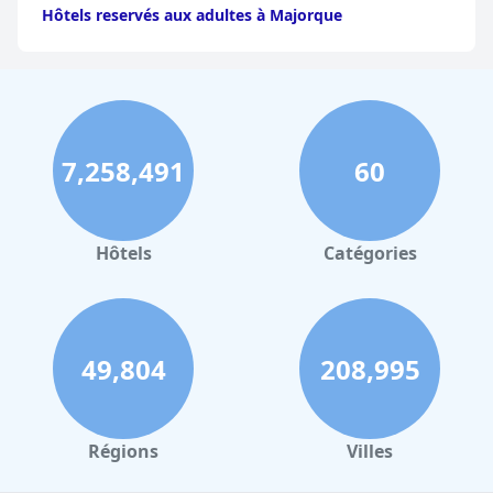
Hôtels reservés aux adultes à Majorque
7,258,491
60
Hôtels
Catégories
49,804
208,995
Régions
Villes