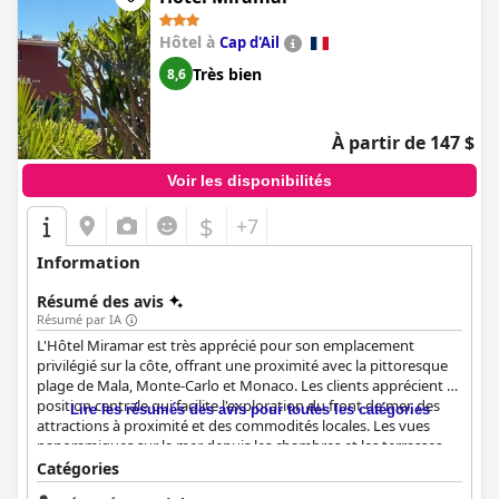
Hôtel à
Cap d'Ail
Très bien
8,6
À partir de 147 $
Voir les disponibilités
$
+7
Information
Résumé des avis
Résumé par IA
L'Hôtel Miramar est très apprécié pour son emplacement
privilégié sur la côte, offrant une proximité avec la pittoresque
plage de Mala, Monte-Carlo et Monaco. Les clients apprécient sa
position centrale qui facilite l'exploration du front de mer, des
Lire les résumés des avis pour toutes les catégories
attractions à proximité et des commodités locales. Les vues
panoramiques sur la mer depuis les chambres et les terrasses,
ainsi que l'accès pratique aux transports en commun, renforcent
Catégories
encore son attrait. La propreté est constamment soulignée,