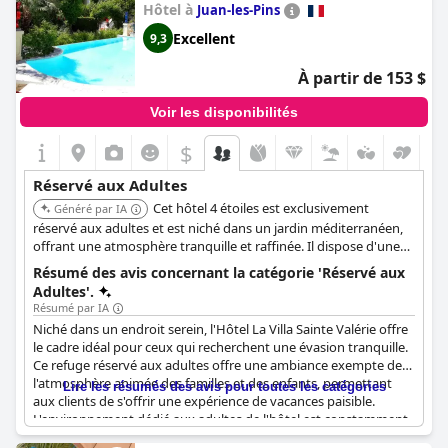
tranquille et sans enfants.
Hôtel à
Juan-les-Pins
Excellent
9,3
À partir de 153 $
Voir les disponibilités
$
Réservé aux Adultes
Cet hôtel 4 étoiles est exclusivement
Généré par IA
réservé aux adultes et est niché dans un jardin méditerranéen,
offrant une atmosphère tranquille et raffinée. Il dispose d'une
piscine extérieure, d'un bar lounge et de chambres spacieuses
Résumé des avis concernant la catégorie 'Réservé aux
et climatisées. Il est idéalement situé près des plages et du
Adultes'.
centre de Juan-les-Pins.
Résumé par IA
Niché dans un endroit serein, l'Hôtel La Villa Sainte Valérie offre
le cadre idéal pour ceux qui recherchent une évasion tranquille.
Ce refuge réservé aux adultes offre une ambiance exempte de
l'atmosphère animée des familles et des enfants, permettant
Lire les résumés des avis pour toutes les catégories
aux clients de s'offrir une expérience de vacances paisible.
L'environnement dédié aux adultes de l'hôtel est constamment
apprécié par les visiteurs, garantissant un séjour reposant où la