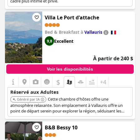
cadre plus intime et privé.
Villa Le Port d'attache
Bed & Breakfast à
Vallauris
Excellent
9,8
À partir de 240 $
Voir les disponibilités
$
+4
Réservé aux Adultes
Cette chambre d'hôtes offre une
Généré par IA
atmosphère relaxante. Son emplacement à Vallauris offre un
point de départ serein pour explorer la région, séduisant les
adultes en quête de tranquillité.
B&B Bessy 10