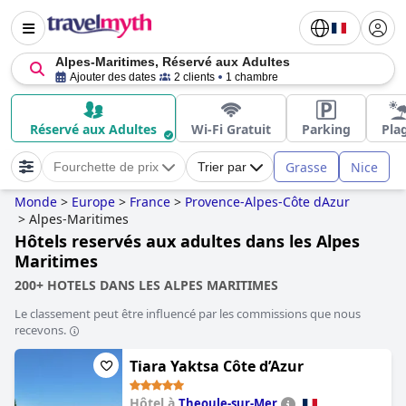
Alpes-Maritimes, Réservé aux Adultes
Ajouter des dates
2 clients
1 chambre
Réservé aux Adultes
Wi-Fi Gratuit
Parking
Pla
Grasse
Nice
Fourchette de prix
Trier par
Monde
>
Europe
>
France
>
Provence-Alpes-Côte dAzur
>
Alpes-Maritimes
Hôtels reservés aux adultes dans les Alpes
Maritimes
200+ HOTELS DANS LES ALPES MARITIMES
Le classement peut être influencé par les commissions que nous
recevons.
Tiara Yaktsa Côte d’Azur
Hôtel à
Theoule-sur-Mer