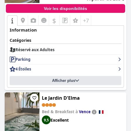
Voir les disponibilités
$
+7
Information
Catégories
Réservé aux Adultes
Parking
4 Étoiles
Afficher plus
Le Jardin D'Elma
Bed & Breakfast à
Vence
Excellent
9,5