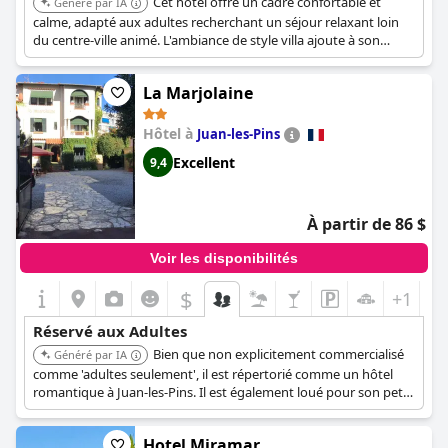
Cet hôtel offre un cadre confortable et
Généré par IA
et la dépendance aux garages publics, ce qui nécessite une
calme, adapté aux adultes recherchant un séjour relaxant loin
certaine planification et des coûts supplémentaires.
du centre-ville animé. L'ambiance de style villa ajoute à son
charme et à son exclusivité.
En résumé, offre un séjour exceptionnel à Nice, alliant un
emplacement privilégié, des chambres confortables et
La Marjolaine
douillettes et une hospitalité supérieure. L'hôtel se distingue par
sa propreté, son personnel amical et sa proximité pratique des
Hôtel à
Juan-les-Pins
principales attractions, ce qui en fait un choix délicieux pour les
visiteurs de la ville animée de Nice.
Excellent
9,4
À partir de 86 $
Voir les disponibilités
$
+1
Réservé aux Adultes
Bien que non explicitement commercialisé
Généré par IA
comme 'adultes seulement', il est répertorié comme un hôtel
romantique à Juan-les-Pins. Il est également loué pour son petit-
déjeuner.
Hotel Miramar