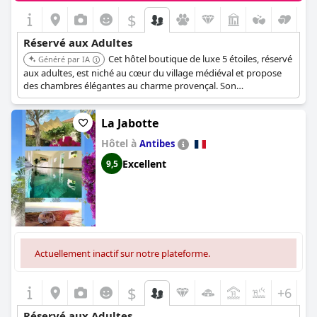
$
Réservé aux Adultes
Cet hôtel boutique de luxe 5 étoiles, réservé
Généré par IA
aux adultes, est niché au cœur du village médiéval et propose
des chambres élégantes au charme provençal. Son
emplacement privilégié, associé à une cuisine raffinée et des
vues sur la Riviera, assure une expérience tranquille et exclusive.
La Jabotte
Hôtel à
Antibes
Excellent
9,5
Actuellement inactif sur notre plateforme.
$
+6
Réservé aux Adultes