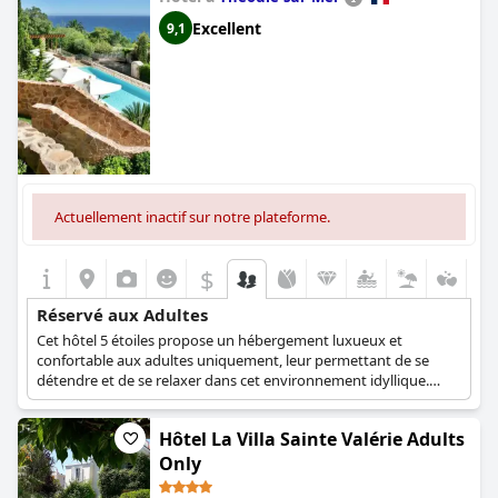
Excellent
9,1
Actuellement inactif sur notre plateforme.
$
Réservé aux Adultes
Cet hôtel 5 étoiles propose un hébergement luxueux et
confortable aux adultes uniquement, leur permettant de se
détendre et de se relaxer dans cet environnement idyllique.
Avec des services et des équipements de la plus haute qualité,
une piscine à débordement, ainsi qu'une pléthore de forfaits
Hôtel La Villa Sainte Valérie Adults
romantiques, de mariage, de bien-être et bien plus encore, cet
hôtel est certain de vous offrir l'expérience la plus
Only
rafraîchissante et la plus relaxante dans un environnement