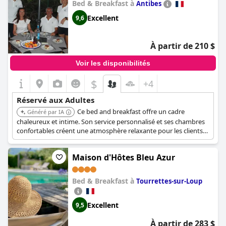
Bed & Breakfast à
Antibes
Excellent
9,6
À partir de 210 $
Voir les disponibilités
$
+4
Réservé aux Adultes
Ce bed and breakfast offre un cadre
Généré par IA
chaleureux et intime. Son service personnalisé et ses chambres
confortables créent une atmosphère relaxante pour les clients
adultes.
Maison d'Hôtes Bleu Azur
Bed & Breakfast à
Tourrettes-sur-Loup
Excellent
9,5
À partir de 283 $