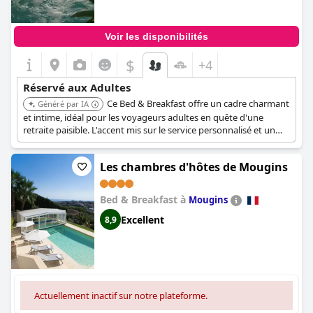
Voir les disponibilités
$
+4
Réservé aux Adultes
Ce Bed & Breakfast offre un cadre charmant
Généré par IA
et intime, idéal pour les voyageurs adultes en quête d'une
retraite paisible. L'accent mis sur le service personnalisé et un
cadre de jardin renforce son attrait.
Les chambres d'hôtes de Mougins
Bed & Breakfast à
Mougins
Excellent
8,9
Actuellement inactif sur notre plateforme.