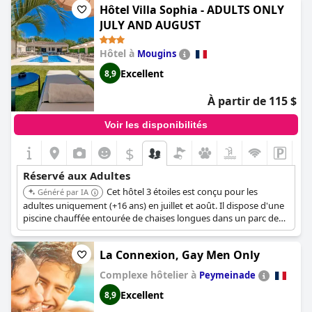
relaxation est au centre de l'attention. Un séjour ici promet
Hôtel Villa Sophia - ADULTS ONLY
quiétude et calme, en faisant un choix idéal pour les voyageurs
JULY AND AUGUST
souhaitant se déconnecter et se détendre.
Hôtel à
Mougins
Excellent
8,9
À partir de 115 $
Voir les disponibilités
$
Réservé aux Adultes
Cet hôtel 3 étoiles est conçu pour les
Généré par IA
adultes uniquement (+16 ans) en juillet et août. Il dispose d'une
piscine chauffée entourée de chaises longues dans un parc de
914 m², offrant une expérience tranquille et exclusive. Il propose
également des collations et des boissons gratuites au bord de la
La Connexion, Gay Men Only
piscine.
Complexe hôtelier à
Peymeinade
Excellent
8,9