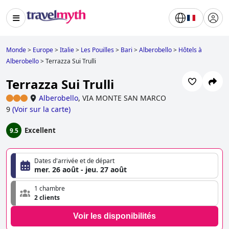
Monde
>
Europe
>
Italie
>
Les Pouilles
>
Bari
>
Alberobello
>
Hôtels à
Alberobello
>
Terrazza Sui Trulli
Terrazza Sui Trulli
Alberobello
,
VIA MONTE SAN MARCO
9
(
Voir sur la carte
)
Excellent
9.5
Dates d'arrivée et de départ
mer. 26 août - jeu. 27 août
1 chambre
2 clients
Voir les disponibilités