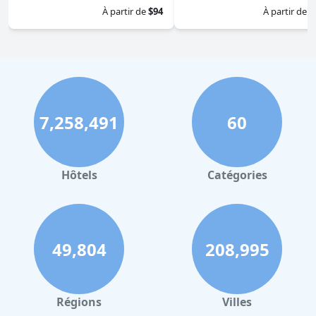
À partir de
$94
À partir de
$
7,258,491
60
Hôtels
Catégories
49,804
208,995
Régions
Villes