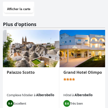
Afficher la carte
Plus d'options
Palazzo Scotto
Grand Hotel Olimpo
Complexe hôtelier
à
Alberobello
Hôtel
à
Alberobello
Excellent
Très bien
9.4
8.6