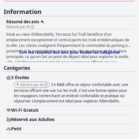
Information
Résumé des avis
Résumé par IA
Situé au cœur d'Alberobello, Terrazza Sui Trulli bénéficie d'un
emplacement exceptionnel et central parmi les trulli emblématiques de
la ville. Les clients soulignent fréquemment la commodité du parking à
proximité et la proximité des restaurants, des boutiques et de la place
Lire les résumés des avis pour toutes les catégories
principale, ce qui en fait un point de départ idéal pour explorer la vieille
ville. L'établissement est réputé pour sa terrasse offrant une vue
Catégories
imprenable, ses intérieurs magnifiquement meublés et son confort et sa
propreté généraux. Les hôtes accueillants, notamment Silvana et Vito,
3 Étoiles
sont souvent félicités pour leur gentillesse et leur hospitalité, ce qui
améliore l'expérience globale. Le petit-déjeuner au Terrazza Sui Trulli
Ce B&B offre un séjour confortable avec une
Généré par IA
reçoit des éloges constants pour sa qualité et sa variété. Les clients
terrasse offrant une vue sur les trulli. C'est une bonne option pour
apprécient un riche assortiment de produits locaux et de délices faits
les voyageurs recherchant un endroit confortable et pratique où
séjourner. L'emplacement est idéal pour explorer Alberobello.
maison, notamment des viennoiseries fraîches, des confitures et des
biscuits faits maison. Le petit-déjeuner, décrit comme généreux et
Wi-Fi Gratuit
copieux, est souvent pris sur un charmant patio, ce qui ajoute à l'attrait
général. Les chambres du Terrazza Sui Trulli sont décrites comme
Réservé aux Adultes
impeccablement propres, confortables et charmantes, équipées de tous
Petit
les équipements nécessaires et dotées d'un confort moderne. Certaines
chambres sont situées dans des trulli traditionnels, offrant une ambiance