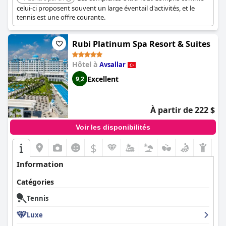
celui-ci proposent souvent un large éventail d'activités, et le
tennis est une offre courante.
Rubi Platinum Spa Resort & Suites
Hôtel à
Avsallar
Excellent
9,2
À partir de 222 $
Voir les disponibilités
$
Information
Catégories
Tennis
Luxe