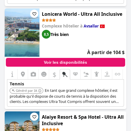
un large éventail d'activités, et le tennis est une offre courante.
Lonicera World - Ultra All Inclusive
Complexe hôtelier à
Avsallar
Très bien
8,5
À partir de 104 $
Voir les disponibilités
$
Tennis
En tant que grand complexe hôtelier, il est
Généré par IA
probable qu'il dispose de courts de tennis à la disposition des
clients. Les complexes Ultra Tout Compris offrent souvent un
large éventail d'activités, et le tennis est une offre courante.
Alaiye Resort & Spa Hotel - Ultra All
Inclusive