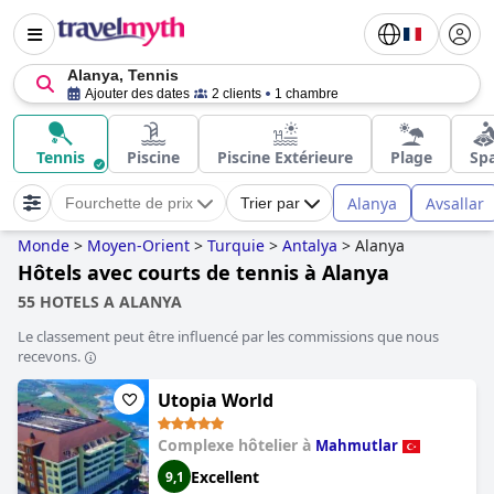
Alanya, Tennis
Ajouter des dates
2 clients
1 chambre
Tennis
Piscine
Piscine Extérieure
Plage
Sp
Alanya
Avsallar
Fourchette de prix
Trier par
Monde
>
Moyen-Orient
>
Turquie
>
Antalya
>
Alanya
Hôtels avec courts de tennis à Alanya
55 HOTELS A ALANYA
Le classement peut être influencé par les commissions que nous
recevons.
Utopia World
Complexe hôtelier à
Mahmutlar
Excellent
9,1