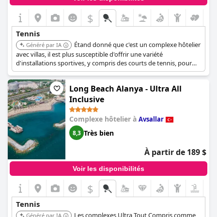
$
Tennis
Étand donné que c'est un complexe hôtelier
Généré par IA
avec villas, il est plus susceptible d'offrir une variété
d'installations sportives, y compris des courts de tennis, pour
répondre aux divers intérêts des clients.
Long Beach Alanya - Ultra All
Inclusive
Complexe hôtelier à
Avsallar
Très bien
8,3
À partir de 189 $
Voir les disponibilités
$
Tennis
Les complexes Ultra Tout Compris comme
Généré par IA