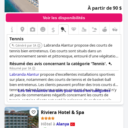
À partir de 90 $
Voir les disponibilités
$
Tennis
Labranda Alantur propose des courts de
Généré par IA
tennis bien entretenus. Ces courts sont situés dans un
environnement serein et pittoresque, entouré d'une végétation
luxuriante.
Résumé des avis concernant la catégorie 'Tennis'.
Résumé par IA
Labranda Alantur
propose d'excellentes installations sportives
sur place, notamment des courts de tennis et de basket-ball
bien entretenus. Les clients peuvent profiter des trois courts de
tennis et même faire une partie en sirotant du vin. Bien qu'il n'y
Lire les résumés des avis pour toutes les catégories
ait pas de commentaires négatifs concernant les courts de
tennis, certains clients ont noté la présence de rochers sur le
terrain de volley-ball. Dans l'ensemble, les terrains de sport de
l'hôtel offrent de nombreuses possibilités aux clients de rester
Riviera Hotel & Spa
actifs pendant leur séjour.
Hôtel à
Alanya