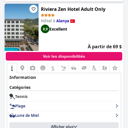
Riviera Zen Hotel Adult Only
Hôtel à
Alanya
Excellent
8,9
À partir de 69 $
Voir les disponibilités
$
+8
Information
Catégories
Tennis
Plage
Lune de Miel
Afficher plus