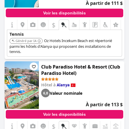
À partir de 111 $
Voir les disponibilités
$
Tennis
Oz Hotels Incekum Beach est répertorié
Généré par IA
parmi les hôtels d'Alanya qui proposent des installations de
tennis.
Club Paradiso Hotel & Resort (Club
Paradiso Hotel)
Hôtel à
Alanya
Valeur nominale
6,8
À partir de 113 $
Voir les disponibilités
$
+8