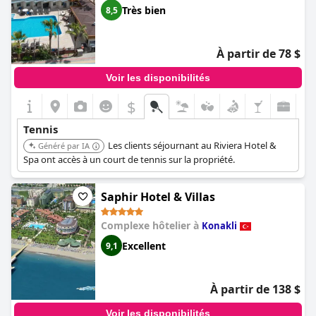
Très bien
8,5
À partir de 78 $
Voir les disponibilités
$
Tennis
Les clients séjournant au Riviera Hotel &
Généré par IA
Spa ont accès à un court de tennis sur la propriété.
Saphir Hotel & Villas
Complexe hôtelier à
Konakli
Excellent
9,1
À partir de 138 $
Voir les disponibilités