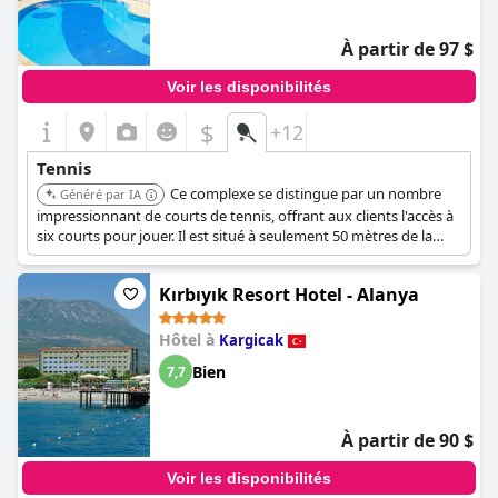
À partir de 97 $
Voir les disponibilités
$
+12
Tennis
Ce complexe se distingue par un nombre
Généré par IA
impressionnant de courts de tennis, offrant aux clients l'accès à
six courts pour jouer. Il est situé à seulement 50 mètres de la
plage de Cléopâtre.
Kırbıyık Resort Hotel - Alanya
Hôtel à
Kargicak
Bien
7,7
À partir de 90 $
Voir les disponibilités