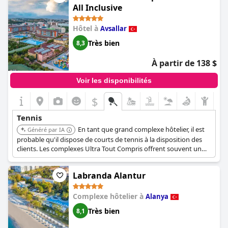
All Inclusive
Hôtel à
Avsallar
Très bien
8,3
À partir de 138 $
Voir les disponibilités
$
Tennis
En tant que grand complexe hôtelier, il est
Généré par IA
probable qu'il dispose de courts de tennis à la disposition des
clients. Les complexes Ultra Tout Compris offrent souvent un
large éventail d'activités, et le tennis est une offre courante.
Labranda Alantur
Complexe hôtelier à
Alanya
Très bien
8,1