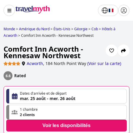
Monde
>
Amérique du Nord
>
États-Unis
>
Géorgie
>
Cob
>
Hôtels à
Acworth
>
Comfort Inn Acworth - Kennesaw Northwest
Comfort Inn Acworth -
Kennesaw Northwest
Acworth
,
184 North Point Way
(
Voir sur la carte
)
Rated
6.6
Dates d'arrivée et de départ
mar. 25 août - mer. 26 août
1 chambre
2 clients
Voir les disponibilités