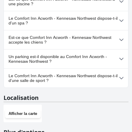
une piscine ?
Non, Comfort Inn Acworth - Kennesaw Northwest n'a pas de
Le Comfort Inn Acworth - Kennesaw Northwest dispose-t-il
piscine.
d'un spa ?
Non, il n'y a pas de spa à Comfort Inn Acworth - Kennesaw
Est-ce que Comfort Inn Acworth - Kennesaw Northwest
Northwest.
accepte les chiens ?
Non, Comfort Inn Acworth - Kennesaw Northwest n'accepte pas
Un parking est-il disponible au Comfort Inn Acworth -
les chiens.
Kennesaw Northwest ?
Oui, un parking est disponible à Comfort Inn Acworth -
Le Comfort Inn Acworth - Kennesaw Northwest dispose-t-il
Kennesaw Northwest.
d'une salle de sport ?
Oui, Comfort Inn Acworth - Kennesaw Northwest dispose d'une
Localisation
salle de sport.
Afficher la carte