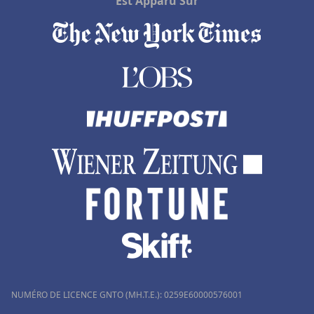
Est Apparu Sur
NUMÉRO DE LICENCE GNTO (MH.T.E.): 0259Ε60000576001