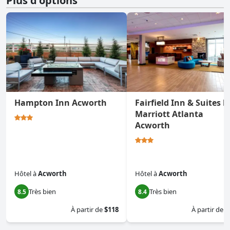
Plus d'options
Hampton Inn Acworth
Fairfield Inn & Suites b
Marriott Atlanta
Acworth
Hôtel
à
Acworth
Hôtel
à
Acworth
Très bien
Très bien
8.5
8.4
À partir de
$118
À partir de
$